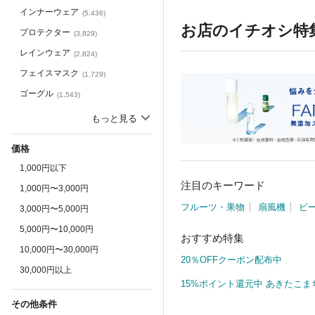
インナーウェア
(
5,436
)
お店のイチオシ特
プロテクター
(
3,829
)
レインウェア
(
2,824
)
フェイスマスク
(
1,729
)
ゴーグル
(
1,543
)
ベスト
(
576
)
もっと見る
レーシングスーツ
(
100
)
価格
チャップス
(
83
)
1,000円以下
つなぎ
(
37
)
注目のキーワード
1,000円〜3,000円
フルーツ・果物
扇風機
ビ
3,000円〜5,000円
5,000円〜10,000円
おすすめ特集
10,000円〜30,000円
20％OFFクーポン配布中
30,000円以上
15%ポイント還元中 あきたこま
その他条件