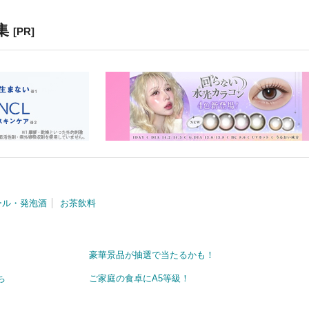
集
[PR]
ール・発泡酒
お茶飲料
豪華景品が抽選で当たるかも！
ち
ご家庭の食卓にA5等級！