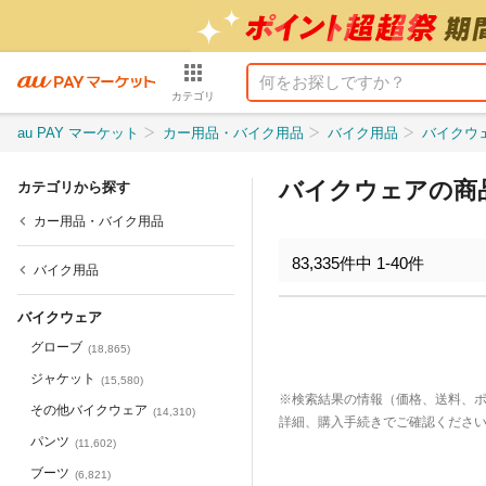
カテゴリ
au PAY マーケット
カー用品・バイク用品
バイク用品
バイクウ
バイクウェアの商
カテゴリから探す
カー用品・バイク用品
83,335
件中
1
-
40
件
バイク用品
バイクウェア
グローブ
(
18,865
)
ジャケット
(
15,580
)
※検索結果の情報（価格、送料、
その他バイクウェア
(
14,310
)
詳細、購入手続きでご確認くださ
パンツ
(
11,602
)
ブーツ
(
6,821
)