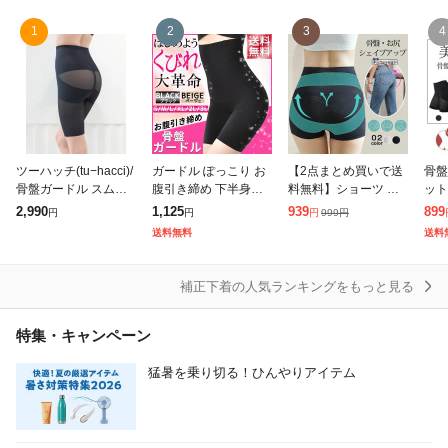
1
2
3
4
除外ワード
ツーハッチ(tu−hacci)/
ガードル ぽっこり お
【2点まとめ買いで送
骨盤
骨盤ガードル スムー
腹引き締め 下半身痩
料無料】ショーツ ヒ
ット
スタイプ【スーパーロ
せ ハイウエスト 下腹
ップアップ ショーツ
着 
2,990
1,125
939
899
999
円
円
円
円
ング丈】
夏用 40代 骨盤矯正 補
夏新作 新作 お腹 骨盤
グッ
送料無料
送料
正下着
引き締め 補正下着 ガ
太も
ードル レディース
ップ
補正下着の人気ランキングをもっと見る
特集・キャンペーン
猛暑を乗り切る！ひんやりアイテム