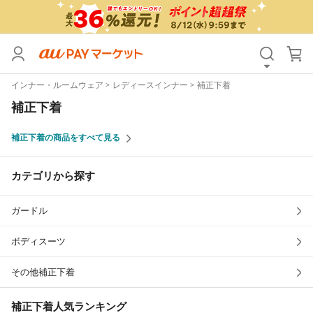
カテゴリ
すべて
インナー・ルームウェア
レディースインナー
補正下着
価格
すべて
補正下着
支払い方法
すべて
補正下着の商品をすべて見る
その他の条件
カテゴリから探す
送料無料
タイムセール
ガードル
Pontaパス特典対象すべて
ポイントUPセレクトのみ
サンキュー配送対象
レビューキャンペーン
ボディスーツ
その他補正下着
キーワード
補正下着
人気ランキング