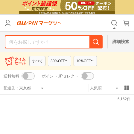
リセット
カテゴリ
カテゴリ
すべて
すべて
価格
価格
すべて
すべて
詳細検索
支払い方法
支払い方法
すべて
すべて
すべて
30%OFF〜
10%OFF〜
その他の条件
その他の条件
送料無料
ポイントUPセレクト
送料無料
送料無料
タイムセール
タイムセール
配達先：
Pontaパス特典対象すべて
Pontaパス特典対象すべて
ポイントUPセレクトのみ
ポイントUPセレクトのみ
6,162
件
サンキュー配送対象
サンキュー配送対象
レビューキャンペーン
レビューキャンペーン
キーワード
キーワード