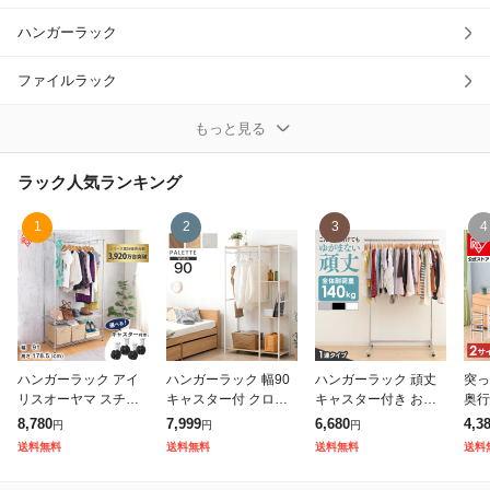
ハンガーラック
除外ワード
ファイルラック
メタルラック
もっと見る
メッシュラック
ラック
人気ランキング
ワイヤー・メッシュラック
1
2
3
4
多目的ラック
その他ラック
ハンガーラック アイ
ハンガーラック 幅90
ハンガーラック 頑丈
突っ
リスオーヤマ スチー
キャスター付 クロー
キャスター付き おし
奥行
ルラック ハンガーラ
ゼット コートハンガ
ゃれ パイプハンガー
60
8,780
7,999
6,680
4,3
円
円
円
ック メタルワードロ
ー ハンガーポール ワ
シングル 伸縮 高さ11
しゃ
送料無料
送料無料
送料無料
送料
ーブ SEW-913E 幅91
ードローブ スチール
7〜182cm 無段階調節
ぱり
メタルラック ス
シェルフ ラック オ
可 洋服掛け
ラッ