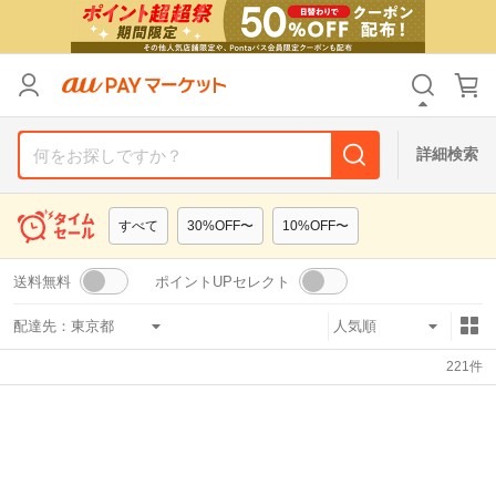
リセット
カテゴリ
カテゴリ
すべて
すべて
価格
価格
すべて
すべて
詳細検索
支払い方法
支払い方法
すべて
すべて
すべて
30%OFF〜
10%OFF〜
その他の条件
その他の条件
送料無料
ポイントUPセレクト
送料無料
送料無料
タイムセール
タイムセール
配達先：
Pontaパス特典対象すべて
Pontaパス特典対象すべて
ポイントUPセレクトのみ
ポイントUPセレクトのみ
221
件
サンキュー配送対象
サンキュー配送対象
レビューキャンペーン
レビューキャンペーン
キーワード
キーワード