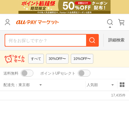
リセット
カテゴリ
カテゴリ
すべて
すべて
価格
価格
すべて
すべて
詳細検索
支払い方法
支払い方法
すべて
すべて
すべて
30%OFF〜
10%OFF〜
その他の条件
その他の条件
送料無料
ポイントUPセレクト
送料無料
送料無料
タイムセール
タイムセール
配達先：
Pontaパス特典対象すべて
Pontaパス特典対象すべて
ポイントUPセレクトのみ
ポイントUPセレクトのみ
17,435
件
サンキュー配送対象
サンキュー配送対象
レビューキャンペーン
レビューキャンペーン
キーワード
キーワード