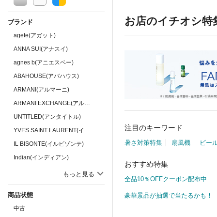
お店のイチオシ特
ブランド
agete(アガット)
ANNA SUI(アナスイ)
agnes b(アニエスベー)
ABAHOUSE(アバハウス)
ARMANI(アルマーニ)
ARMANI EXCHANGE(アルマーニエクスチェン…
UNTITLED(アンタイトル)
注目のキーワード
YVES SAINT LAURENT(イヴ・サンローラン)
暑さ対策特集
扇風機
ビー
IL BISONTE(イルビゾンテ)
Indian(インディアン)
おすすめ特集
Vendome Aoyama(ヴァンドーム青山)
もっと見る
全品10％OFFクーポン配布中
Vivienne Westwood(ヴィヴィアン・ウエス…
商品状態
豪華景品が抽選で当たるかも！
Versace(ヴェルサーチ)
中古
ELLE(エル)