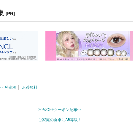
集
[PR]
ル・発泡酒
お茶飲料
20％OFFクーポン配布中
ご家庭の食卓にA5等級！