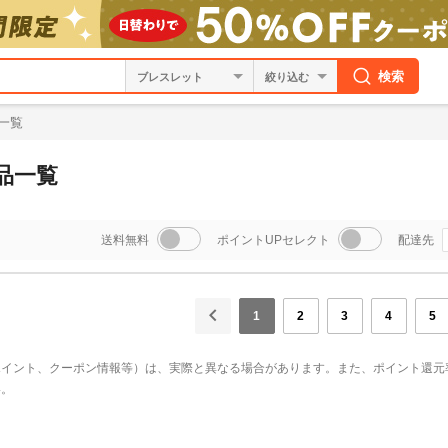
検索
絞り込む
一覧
品一覧
送料無料
ポイントUPセレクト
配達先
1
2
3
4
5
ポイント、クーポン情報等）は、実際と異なる場合があります。また、ポイント還元
い。