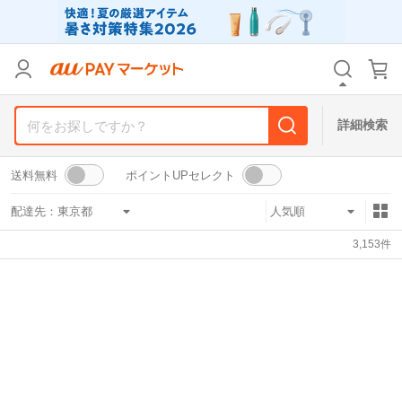
リセット
カテゴリ
カテゴリ
すべて
すべて
価格
価格
すべて
すべて
詳細検索
支払い方法
支払い方法
すべて
すべて
送料無料
ポイントUPセレクト
その他の条件
その他の条件
配達先：
送料無料
送料無料
タイムセール
タイムセール
3,153
件
Pontaパス特典対象すべて
Pontaパス特典対象すべて
ポイントUPセレクトのみ
ポイントUPセレクトのみ
サンキュー配送対象
サンキュー配送対象
レビューキャンペーン
レビューキャンペーン
キーワード
キーワード