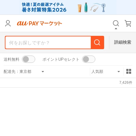
リセット
カテゴリ
カテゴリ
すべて
すべて
価格
価格
すべて
すべて
詳細検索
支払い方法
支払い方法
すべて
すべて
送料無料
ポイントUPセレクト
その他の条件
その他の条件
配達先：
送料無料
送料無料
タイムセール
タイムセール
7,426
件
Pontaパス特典対象すべて
Pontaパス特典対象すべて
ポイントUPセレクトのみ
ポイントUPセレクトのみ
サンキュー配送対象
サンキュー配送対象
レビューキャンペーン
レビューキャンペーン
キーワード
キーワード