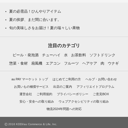
夏の必需品！ひんやりアイテム
夏の挨拶、まだ間に合います。
旬の美味しさをお届け！夏の瑞々しい果物
注目のカテゴリ
ビール・発泡酒
チューハイ
水
お茶飲料
ソフトドリンク
惣菜・食材
扇風機
エアコン
フルーツ
ヘアケア
肉
ウナギ
au PAY マーケット トップ
はじめてご利用の方
ヘルプ・お問い合わせ
お買いもの補償サービス
出店のご案内
アフィリエイトプログラム
運営会社
ご利用規約
プライバシーポリシー
ご意見BOX
安心・安全への取り組み
ウェブアクセシビリティの取り組み
物流2024年問題への対応
©
2016 KDDI/au Commerce & Life, Inc.