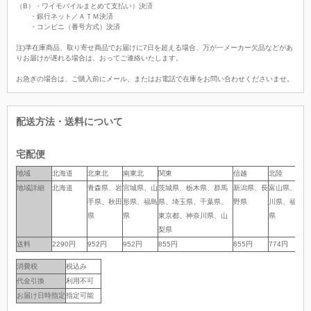
（B）・ワイモバイルまとめて支払い）決済
・銀行ネット／ＡＴＭ決済
・コンビニ（番号方式）決済
注)準在庫商品、取り寄せ商品でお届けに7日を超える場合、万が一メーカー欠品などがあ
りお届けが遅れる場合は、おってご連絡いたします。
お急ぎの場合は、ご購入前にメール、またはお電話で在庫をお問い合わせくださいませ。
配送方法・送料について
宅配便
地域
地域
北海道
北東北
南東北
関東
信越
北陸
中
地域詳細
地域詳細
北海道
青森県、岩
宮城県、山
茨城県、栃木県、群馬
新潟県、長
富山県、石
岐
手県、秋田
形県、福島
県、埼玉県、千葉県、
野県
川県、福井
岡
県
県
東京都、神奈川県、山
県
県
梨県
送料
送料
2290円
952円
952円
855円
855円
774円
7
消費税
税込み
代金引換
利用不可
お届け日時指定
指定可能