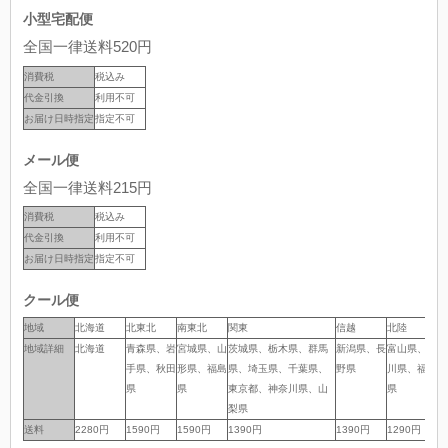
小型宅配便
全国一律送料520円
消費税
税込み
代金引換
利用不可
お届け日時指定
指定不可
メール便
全国一律送料215円
消費税
税込み
代金引換
利用不可
お届け日時指定
指定不可
クール便
地域
地域
北海道
北東北
南東北
関東
信越
北陸
中
地域詳細
地域詳細
北海道
青森県、岩
宮城県、山
茨城県、栃木県、群馬
新潟県、長
富山県、石
岐
手県、秋田
形県、福島
県、埼玉県、千葉県、
野県
川県、福井
岡
県
県
東京都、神奈川県、山
県
県
梨県
送料
送料
2280円
1590円
1590円
1390円
1390円
1290円
1