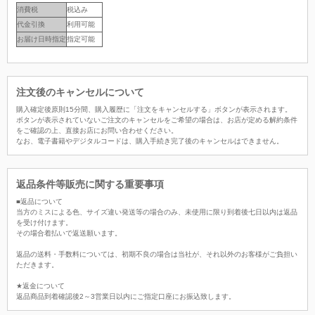
消費税
税込み
代金引換
利用可能
お届け日時指定
指定可能
注文後のキャンセルについて
購入確定後原則15分間、購入履歴に「注文をキャンセルする」ボタンが表示されます。
ボタンが表示されていないご注文のキャンセルをご希望の場合は、お店が定める解約条件
をご確認の上、直接お店にお問い合わせください。
なお、電子書籍やデジタルコードは、購入手続き完了後のキャンセルはできません。
返品条件等販売に関する重要事項
■返品について
当方のミスによる色、サイズ違い発送等の場合のみ、未使用に限り到着後七日以内は返品
を受け付けます。
その場合着払いで返送願います。
返品の送料・手数料については、初期不良の場合は当社が、それ以外のお客様がご負担い
ただきます。
★返金について
返品商品到着確認後2～3営業日以内にご指定口座にお振込致します。