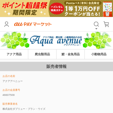
アクア用品
爬虫類用品
鯉・金魚用品
小動物用品
販売者情報
お店の名前
アクアアベニュー
お店の会員番号
46607509
販売事業者名
株式会社ダブリュー・プラン・ウイズ