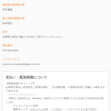
通信販売業務責任者
杉本逸朗
個人情報保護責任者
杉本慎次
住所
兵庫県三田市三輪3-1-20-401 三田グリーンマンション
電話番号
078-203-8057
メールアドレス
a-avenue-wowma@wpw-net.com
支払い・配送時期について
【商品発送のタイミング】
お客様が前払い式決済をご利用の場合、ご注文確定後、４営業日以内に店舗より発送させ
て頂きます。
--------------------------------------
※前払い式決済とは、Wowma！決済サービスでご利用いただける全ての決済方法を指
します。
・クレジットカード決済
・携帯キャリア（auかんたん決済，ドコモ払い，ソフトバンクまとめて支払い