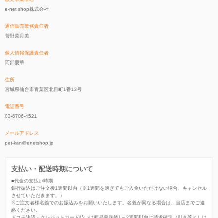
e-net shop株式会社
通信販売業務責任者
菅野菜月美
個人情報保護責任者
阿部愛華
住所
宮城県仙台市青葉区北目町1番13号
電話番号
03-6706-4521
メールアドレス
pet-kan@enetshop.jp
支払い・配送時期について
■代金の支払い時期
銀行振込はご注文後1週間以内（※1週間を過ぎてもご入金いただけない場合、キャンセル
させていただきます。）
※ご注文者様名義でのお振込みをお願いいたします。名義が異なる場合は、当店までご連
絡ください。
ドコモ決済・クレジットカード払いは商品発送後1～2週間以内に請求確定（引き落としは