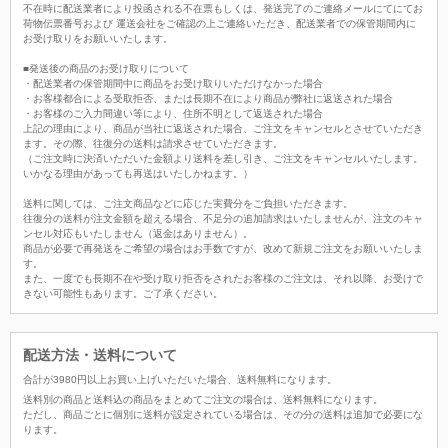
不在時に配送業者により投函される不在票もしくは、発送完了のご連絡メールにてにてお
荷物伝票番号および 運送会社をご確認の上ご連絡いただき、配送業者での保管期間内に
お受け取りをお願いいたします。
■発送後の商品のお受け取りについて
・配送業者の保管期間中に商品をお受け取りいただけなかった場合
・お客様都合による受取拒否、または長期不在により商品が弊社に返送された場合
・お客様のご入力間違い等により、住所不明として返送された場合
上記の理由により、商品が当社に返送された場合、ご注文をキャンセルとさせていただき
ます。その際、往復分の送料は請求させていただきます。
（ご注文時に決済いただいた金額より送料を差し引き、ご注文をキャンセルいたします。
いかなる理由があっても再送はいたしかねます。）
送料に関しては、ご注文商品などに応じた実費分をご負担いただきます。
往復分の送料が注文金額を超える場合、不足分の追加請求はいたしませんが、注文のキャ
ンセル対応もいたしません（返金はありません）。
商品が必要で再発送をご希望の場合はお手数ですが、改めて新規ご注文をお願いいたしま
す。
また、一度でも長期不在や受け取り拒否をされたお客様のご注文は、それ以降、お受けで
きない可能性もあります。ご了承ください。
配送方法・送料について
合計が
3980
円以上お買い上げいただいた場合、
送料無料
になります。
送料別の商品と送料込の商品をまとめてご注文の場合は、送料無料になります。
ただし、商品ごとに個別に送料が設定されている場合は、その分の送料は追加で必要にな
ります。