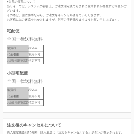
●欠品の商品について
当サイトでは、システムの都合上、ご注文確定後でもまれに在庫切れが発生する場合がご
ざいます。
その際は、誠に勝手ながら、ご注文をキャンセルさせていただきます。
お客様にはご迷惑をおかけしますが、何卒ご理解賜りますようお願い申し上げます。
宅配便
全国一律送料無料
消費税
税込み
代金引換
利用不可
お届け日時指定
指定不可
小型宅配便
全国一律送料無料
消費税
税込み
代金引換
利用不可
お届け日時指定
指定不可
注文後のキャンセルについて
購入確定後原則15分間、購入履歴に「注文をキャンセルする」ボタンが表示されます。