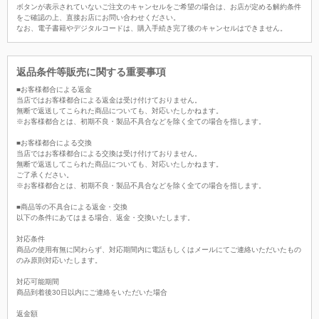
ボタンが表示されていないご注文のキャンセルをご希望の場合は、お店が定める解約条件
をご確認の上、直接お店にお問い合わせください。
なお、電子書籍やデジタルコードは、購入手続き完了後のキャンセルはできません。
返品条件等販売に関する重要事項
■お客様都合による返金
当店ではお客様都合による返金は受け付けておりません。
無断で返送してこられた商品についても、対応いたしかねます。
※お客様都合とは、初期不良・製品不具合などを除く全ての場合を指します。
■お客様都合による交換
当店ではお客様都合による交換は受け付けておりません。
無断で返送してこられた商品についても、対応いたしかねます。
ご了承ください。
※お客様都合とは、初期不良・製品不具合などを除く全ての場合を指します。
■商品等の不具合による返金・交換
以下の条件にあてはまる場合、返金・交換いたします。
対応条件
商品の使用有無に関わらず、対応期間内に電話もしくはメールにてご連絡いただいたもの
のみ原則対応いたします。
対応可能期間
商品到着後30日以内にご連絡をいただいた場合
返金額