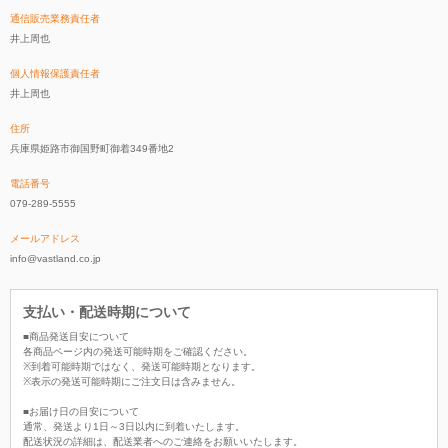
通信販売業務責任者
井上周也
個人情報保護責任者
井上周也
住所
兵庫県姫路市御国野町御着349番地2
電話番号
079-289-5555
メールアドレス
info@vastland.co.jp
支払い・配送時期について
■商品発送目安について
各商品ページ内の発送可能時期をご確認ください。
※到着可能時期ではなく、発送可能時期となります。
※表示の発送可能時期にご注文日は含みません。
■お届け日の目安について
通常、発送より1日～3日以内に到着いたします。
配送状況の詳細は、配送業者へのご連絡をお願いいたします。