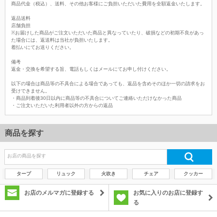
商品代金（税込）、送料、その他お客様にご負担いただいた費用を全額返金いたします。
返品送料
店舗負担
※お届けした商品がご注文いただいた商品と異なっていたり、破損などの初期不良があっ
た場合には、返送料は当社が負担いたします。
着払いにてお送りください。
備考
返金・交換を希望する旨、電話もしくはメールにてお申し付けください。
以下の場合は商品等の不具合による場合であっても、返品を含めそのほか一切の請求をお
受けできません。
・商品到着後30日以内に商品等の不具合についてご連絡いただけなかった商品
・ご注文いただいた利用者以外の方からの返品
商品を探す
タープ
リュック
火吹き
チェア
クッカー
お店のメルマガに登録する
お気に入りのお店に登録す
る