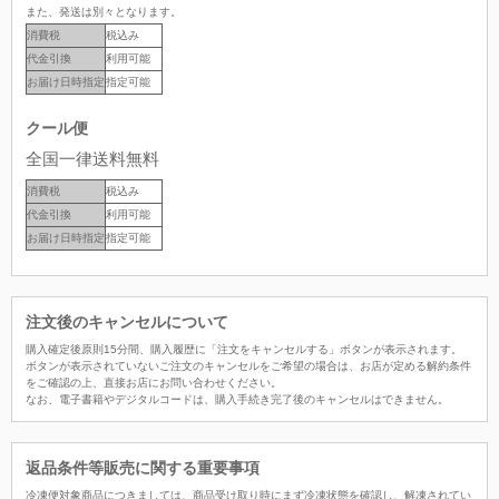
また、発送は別々となります。
消費税
税込み
代金引換
利用可能
お届け日時指定
指定可能
クール便
全国一律送料無料
消費税
税込み
代金引換
利用可能
お届け日時指定
指定可能
注文後のキャンセルについて
購入確定後原則15分間、購入履歴に「注文をキャンセルする」ボタンが表示されます。
ボタンが表示されていないご注文のキャンセルをご希望の場合は、お店が定める解約条件
をご確認の上、直接お店にお問い合わせください。
なお、電子書籍やデジタルコードは、購入手続き完了後のキャンセルはできません。
返品条件等販売に関する重要事項
冷凍便対象商品につきましては、商品受け取り時にまず冷凍状態を確認し、解凍されてい