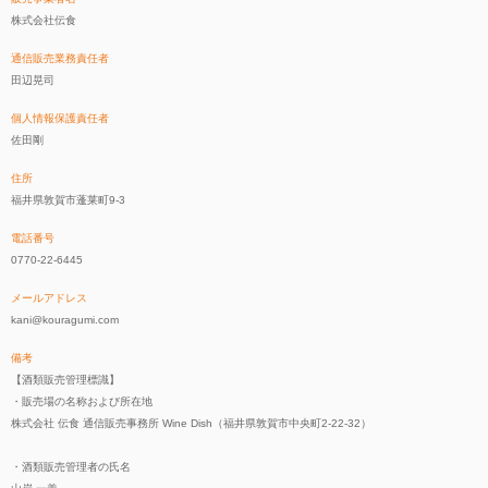
株式会社伝食
通信販売業務責任者
田辺晃司
個人情報保護責任者
佐田剛
住所
福井県敦賀市蓬莱町9-3
電話番号
0770-22-6445
メールアドレス
kani@kouragumi.com
備考
【酒類販売管理標識】
・販売場の名称および所在地
株式会社 伝食 通信販売事務所 Wine Dish（福井県敦賀市中央町2-22-32）
・酒類販売管理者の氏名