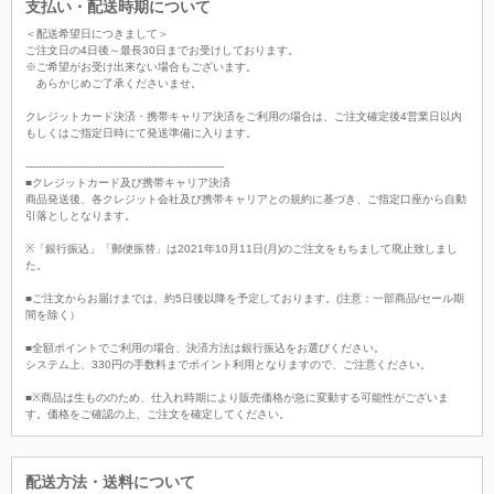
支払い・配送時期について
＜配送希望日につきまして＞
ご注文日の4日後～最長30日までお受けしております。
※ご希望がお受け出来ない場合もございます。
あらかじめご了承くださいませ。
クレジットカード決済・携帯キャリア決済をご利用の場合は、ご注文確定後4営業日以内
もしくはご指定日時にて発送準備に入ります。
------------------------------------------------------------
■クレジットカード及び携帯キャリア決済
商品発送後、各クレジット会社及び携帯キャリアとの規約に基づき、ご指定口座から自動
引落としとなります。
※「銀行振込」「郵便振替」は2021年10月11日(月)のご注文をもちまして廃止致しまし
た。
■ご注文からお届けまでは、約5日後以降を予定しております。(注意：一部商品/セール期
間を除く）
■全額ポイントでご利用の場合、決済方法は銀行振込をお選びください。
システム上、330円の手数料までポイント利用となりますので、ご注意ください。
■※商品は生もののため、仕入れ時期により販売価格が急に変動する可能性がございま
す。価格をご確認の上、ご注文を確定してください。
配送方法・送料について