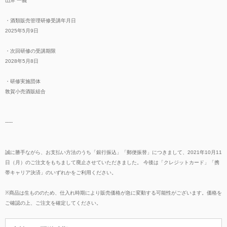
山岸 一義
・酒類販売管理研修受講年月日
2025年5月9日
・次回研修の受講期限
2028年5月8日
・研修実施団体
敦賀小売酒販組合
-----
誠に勝手ながら、お支払い方法のうち「銀行振込」「郵便振替」につきまして、2021年10月11
日（月）のご注文をもちまして廃止させていただきました。 今後は「クレジットカード」「携
帯キャリア決済」のいずれかをご利用ください。
※商品は生もののため、仕入れ時期により販売価格が急に変動する可能性がございます。価格を
ご確認の上、ご注文を確定してください。