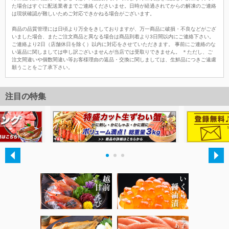
た場合はすぐに配送業者までご連絡くださいませ。日時が経過されてからの解凍のご連絡
は現状確認が難しいためご対応できかねる場合がございます。
商品の品質管理には日頃より万全をきしておりますが、万一商品に破損・不良などがござ
いました場合、またご注文商品と異なる場合は商品到着より3日間以内にご連絡下さい。
ご連絡より2日（店舗休日を除く）以内に対応をさせていただきます。 事前にご連絡のな
い返品に関しましては申し訳ございませんが当店では受取りできません。 ＊ただし、ご
注文間違いや個数間違い等お客様理由の返品・交換に関しましては、生鮮品につきご遠慮
願うことをご了承下さい。
注目の特集
・
・
・