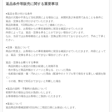
返品条件等販売に関する重要事項
●返品を受け付ける条件
商品の欠陥や不良など当社原因による場合には、未開封及び未使用であることを条件に
返品・交換を受け付けさせていただきます。
商品到着後、7日間以内にメールにてご連絡ください。
商品の性質上、お客様からの事前連絡時に状況を確認させていただき
内容によっては、返品・交換を承ることができない場合がございます。
なお、当店ではお客様都合による返品・交換は受け付けておりませんので、予めご了承く
ださい。
●交換・返品について
商品の性質上、お客様からの事前連絡時に状況を確認させていただきます。内容によって
は、返品・交換を承ることができない場合がございます。
返品・交換をお断りする事例
・商品到着から規定の日数が経過した初期不良
・色や形など商品外観がイメージと異なる、といった理由
・化粧箱の破損・傷・汚れといった理由（配達中のトラブル等で発生する著しい破損を除
く）
・その他、弊社で対応ができないと判断した場合
●返品の送料・手数料の負担について
初期不良の場合は当社が負担いたします。
お客様都合の場合はお客様にご負担いただきます。
●返金について
返品商品到着確認後5日以内にご指定口座にお振込いたします。