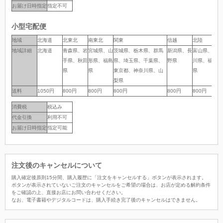
お届け日時指定
指定不可
小型宅配便
地域
地域
北海道
北東北
南東北
関東
信越
北陸
中
地域詳細
地域詳細
北海道
青森県、岩
宮城県、山
茨城県、栃木県、群馬
新潟県、長
富山県、石
岐
手県、秋田
形県、福島
県、埼玉県、千葉県、
野県
川県、福井
岡
県
県
東京都、神奈川県、山
県
県
梨県
送料
送料
1050円
800円
800円
800円
800円
800円
8
消費税
税込み
代金引換
利用不可
お届け日時指定
指定可能
注文後のキャンセルについて
購入確定後原則15分間、購入履歴に「注文をキャンセルする」ボタンが表示されます。
ボタンが表示されていないご注文のキャンセルをご希望の場合は、お店が定める解約条件
をご確認の上、直接お店にお問い合わせください。
なお、電子書籍やデジタルコードは、購入手続き完了後のキャンセルはできません。