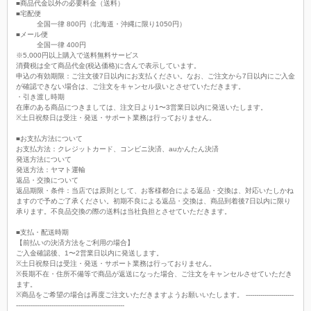
■商品代金以外の必要料金（送料）
■宅配便
全国一律 800円（北海道・沖縄に限り1050円）
■メール便
全国一律 400円
※5,000円以上購入で送料無料サービス
消費税は全て商品代金(税込価格)に含んで表示しています。
申込の有効期限：ご注文後7日以内にお支払ください。なお、ご注文から7日以内にご入金
が確認できない場合は、ご注文をキャンセル扱いとさせていただきます。
・引き渡し時期
在庫のある商品につきましては、注文日より1〜3営業日以内に発送いたします。
※土日祝祭日は受注・発送・サポート業務は行っておりません。
■お支払方法について
お支払方法：クレジットカード、コンビニ決済、auかんたん決済
発送方法について
発送方法：ヤマト運輸
返品・交換について
返品期限・条件：当店では原則として、お客様都合による返品・交換は、対応いたしかね
ますので予めご了承ください。初期不良による返品・交換は、商品到着後7日以内に限り
承ります。不良品交換の際の送料は当社負担とさせていただきます。
■支払・配送時期
【前払いの決済方法をご利用の場合】
ご入金確認後、1〜2営業日以内に発送します。
※土日祝祭日は受注・発送・サポート業務は行っておりません。
※長期不在・住所不備等で商品が返送になった場合、ご注文をキャンセルさせていただき
ます。
※商品をご希望の場合は再度ご注文いただきますようお願いいたします。 -----------------------
----------------------------------------------------