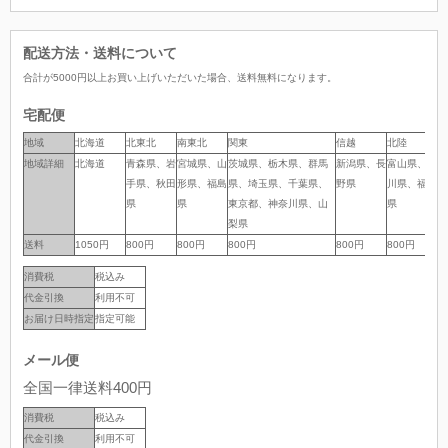
配送方法・送料について
合計が
5000
円以上お買い上げいただいた場合、
送料無料
になります。
宅配便
地域
地域
北海道
北東北
南東北
関東
信越
北陸
中
地域詳細
地域詳細
北海道
青森県、岩
宮城県、山
茨城県、栃木県、群馬
新潟県、長
富山県、石
岐
手県、秋田
形県、福島
県、埼玉県、千葉県、
野県
川県、福井
岡
県
県
東京都、神奈川県、山
県
県
梨県
送料
送料
1050円
800円
800円
800円
800円
800円
8
消費税
税込み
代金引換
利用不可
お届け日時指定
指定可能
メール便
全国一律送料400円
消費税
税込み
代金引換
利用不可