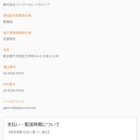
株式会社ゴーゴーカレーグループ
通信販売業務責任者
西畑誠
個人情報保護責任者
石渡理夫
住所
東京都千代田区大手町2-6-2 日本ビル3F
電話番号
03-3246-5515
FAX番号
03-3246-5516
メールアドレス
ggcec@gogocurry.com
支払い・配送時期について
【特定商取引法に基づく表記】