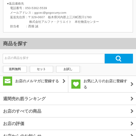
●返品連絡先
電話番号：050-5362-5539
メールアドレス：ggcec@gogocurry.com
返送先住所：〒329-0607 栃木県河内郡上三川町西汗1780
株式会社アルファ・クリエイト 本社物流センター
担当者 ：西畑 誠
商品を探す
送料無料
セット
お試し
お店のメルマガに登録する
お気に入りのお店に登録す
る
週間売れ筋ランキング
お店のすべての商品
お店の評価
お店からのお知らせ