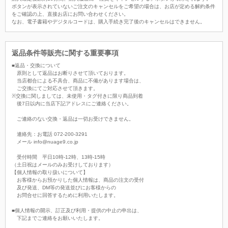
ボタンが表示されていないご注文のキャンセルをご希望の場合は、お店が定める解約条件
をご確認の上、直接お店にお問い合わせください。
なお、電子書籍やデジタルコードは、購入手続き完了後のキャンセルはできません。
返品条件等販売に関する重要事項
■返品・交換について
原則として返品はお断りさせて頂いております。
当店都合による不具合、商品に不備があります場合は、
ご交換にてご対応させて頂きます。
※交換に関しましては、未使用・タグ付きに限り商品到着
後7日以内に当店下記アドレスにご連絡ください。
ご連絡のない交換・返品は一切お受けできません。
連絡先：お電話 072-200-3291
メール info@nuage9.co.jp
受付時間 平日10時-12時、13時-15時
（土日祝はメールのみお受けしております）
【個人情報の取り扱いについて】
お客様からお預かりした個人情報は、商品の注文の受付
及び発送、DM等の発送並びにお客様からの
お問合せに回答するために利用いたします。
■個人情報の開示、訂正及び利用・提供の中止の申出は、
下記までご連絡をお願いいたします。