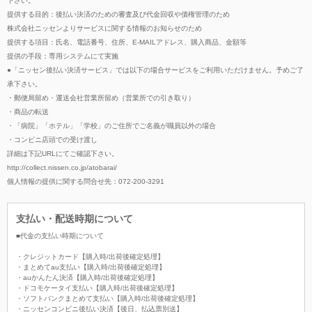
下さい。
提供する目的：後払い決済のための審査及び代金回収や債権管理のため
株式会社ニッセンよりサービスに関する情報のお知らせのため
提供する項目：氏名、電話番号、住所、E-MAILアドレス、購入商品、金額等
提供の手段：専用システムにて実施
●「ニッセン後払い決済サービス」では以下の場合サービスをご利用いただけません。予めご了
承下さい。
・郵便局留め・運送会社営業所留め（営業所での引き取り）
・商品の転送
・「病院」「ホテル」「学校」のご住所でご名義が職員以外の場合
・コンビニ店頭での受け渡し
詳細は下記URLにてご確認下さい。
http://collect.nissen.co.jp/atobarai/
個人情報の提供に関する問合せ先：072-200-3291
支払い・配送時期について
■代金の支払い時期について
・クレジットカード【購入時/出荷後確定処理】
・まとめてau支払い【購入時/出荷後確定処理】
・auかんたん決済【購入時/出荷後確定処理】
・ドコモケータイ支払い【購入時/出荷後確定処理】
・ソフトバンクまとめて支払い【購入時/出荷後確定処理】
・ニッセンコンビニ後払い決済【後日、払込票別送】