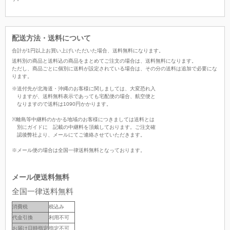
配送方法・送料について
合計が
1
円以上お買い上げいただいた場合、
送料無料
になります。
送料別の商品と送料込の商品をまとめてご注文の場合は、送料無料になります。
ただし、商品ごとに個別に送料が設定されている場合は、その分の送料は追加で必要にな
ります。
※送付先が北海道・沖縄のお客様に関しましては、大変恐れ入
りますが、送料無料表示であっても宅配便の場合、航空便と
なりますので送料は1090円かかります。
※離島等中継料のかかる地域のお客様につきましては送料とは
別にガイドに 記載の中継料を頂戴しております。ご注文確
認後弊社より、メールにてご連絡させていただきます。
※メール便の場合は全国一律送料無料となっております。
メール便送料無料
全国一律送料無料
消費税
税込み
代金引換
利用不可
お届け日時指定
指定不可