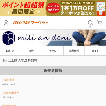
お店TOP
新作
セール
送料無料
ガイド
1円以上購入で送料無料!
販売者情報
お店の名前
mili an deni
お店の会員番号
39310644
販売事業者名