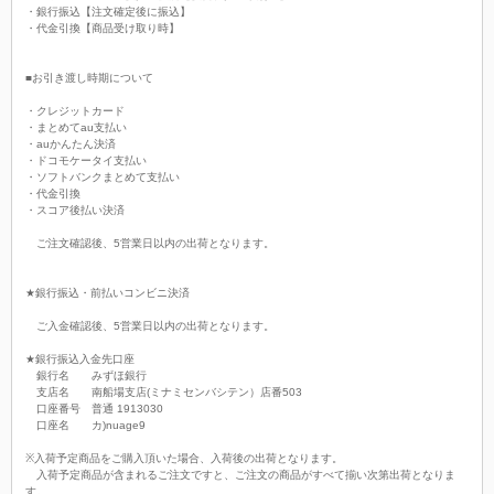
・銀行振込【注文確定後に振込】
・代金引換【商品受け取り時】
■お引き渡し時期について
・クレジットカード
・まとめてau支払い
・auかんたん決済
・ドコモケータイ支払い
・ソフトバンクまとめて支払い
・代金引換
・スコア後払い決済
ご注文確認後、5営業日以内の出荷となります。
★銀行振込・前払いコンビニ決済
ご入金確認後、5営業日以内の出荷となります。
★銀行振込入金先口座
銀行名 みずほ銀行
支店名 南船場支店(ミナミセンバシテン）店番503
口座番号 普通 1913030
口座名 カ)nuage9
※入荷予定商品をご購入頂いた場合、入荷後の出荷となります。
入荷予定商品が含まれるご注文ですと、ご注文の商品がすべて揃い次第出荷となりま
す。