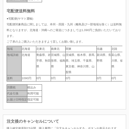
宅配便送料無料
●宅配便(ヤマト運輸)
宅配便対象商品に関しましては、本州・四国・九州（離島及び一部地域を除く）は送料無
料となりますが、北海道・沖縄へのご発送につきましては1,090円ご負担いただいており
ます。
ご了承の上ご購入いただきますよう宜しくお願い致します。
地域
地域
北海道
北東北
南東北
関東
信越
北陸
中
地域詳細
地域詳細
北海道
青森県、岩
宮城県、山
茨城県、栃木県、群馬
新潟県、長
富山県、石
岐
手県、秋田
形県、福島
県、埼玉県、千葉県、
野県
川県、福井
岡
県
県
東京都、神奈川県、山
県
県
梨県
送料
送料
1090円
0円
0円
0円
0円
0円
0
消費税
税込み
代金引換
利用可能
お届け日時指定
指定可能
注文後のキャンセルについて
購入確定後原則15分間、購入履歴に「注文をキャンセルする」ボタンが表示されます。