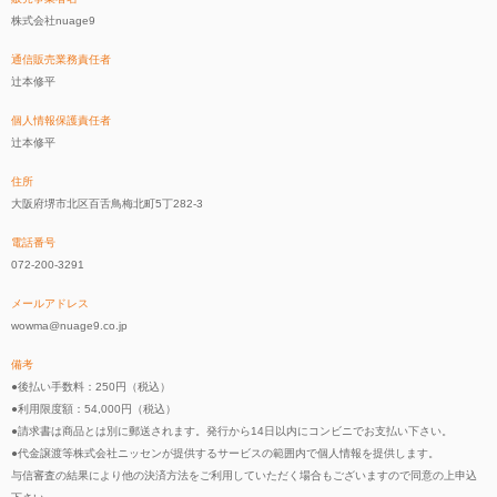
株式会社nuage9
通信販売業務責任者
辻本修平
個人情報保護責任者
辻本修平
住所
大阪府堺市北区百舌鳥梅北町5丁282-3
電話番号
072-200-3291
メールアドレス
wowma@nuage9.co.jp
備考
●後払い手数料：250円（税込）
●利用限度額：54,000円（税込）
●請求書は商品とは別に郵送されます。発行から14日以内にコンビニでお支払い下さい。
●代金譲渡等株式会社ニッセンが提供するサービスの範囲内で個人情報を提供します。
与信審査の結果により他の決済方法をご利用していただく場合もございますので同意の上申込