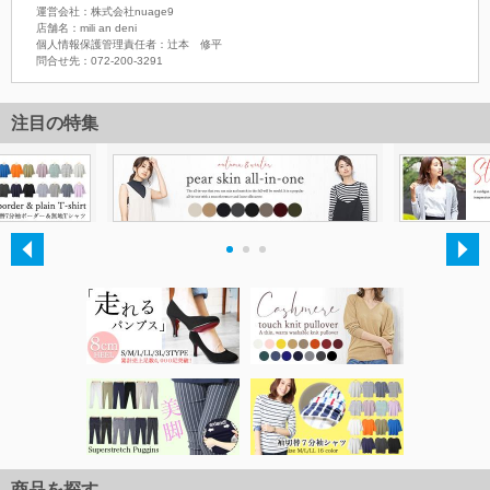
運営会社：株式会社nuage9
店舗名：mili an deni
個人情報保護管理責任者：辻本 修平
問合せ先：072-200-3291
注目の特集
・
・
・
商品を探す