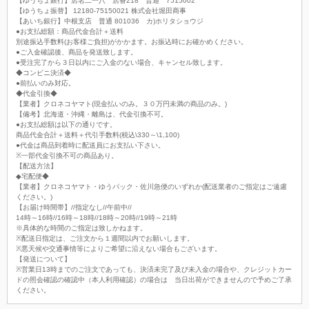
【ゆうちょ銀行】店名二一八 店番218 普通 7515002
【ゆうちょ振替】 12180-75150021 株式会社堀田商事
【あいち銀行】中根支店 普通 801036 カ)ホリタショウジ
●お支払総額：商品代金合計＋送料
別途振込手数料(お客様ご負担)がかかます。お振込時にお確かめください。
●ご入金確認後、商品を発送致します。
●受注完了から３日以内にご入金のない場合、キャンセル致します。
◆コンビニ決済◆
●前払いのみ対応。
◆代金引換◆
【業者】クロネコヤマト(現金払いのみ。３０万円未満の商品のみ。)
【備考】北海道・沖縄・離島は、代金引換不可。
●お支払総額は以下の通りです。
商品代金合計＋送料＋代引手数料(税込\330～\1,100)
●代金は商品到着時に配送員にお支払い下さい。
※一部代金引換不可の商品あり。
【配送方法】
◆宅配便◆
【業者】クロネコヤマト・ゆうパック・佐川急便のいずれか(配送業者のご指定はご遠慮
ください。)
【お届け時間帯】//指定なし//午前中//
14時～16時//16時～18時//18時～20時//19時～21時
※具体的な時間のご指定は致しかねます。
※配送日指定は、ご注文から１週間以内でお願いします。
※悪天候や交通事情等によりご希望に沿えない場合もございます。
【発送について】
※営業日13時までのご注文であっても、決済未完了及び未入金の場合や、クレジットカー
ドの照会確認の確認中（本人利用確認）の場合は 当日出荷ができませんので予めご了承
ください。