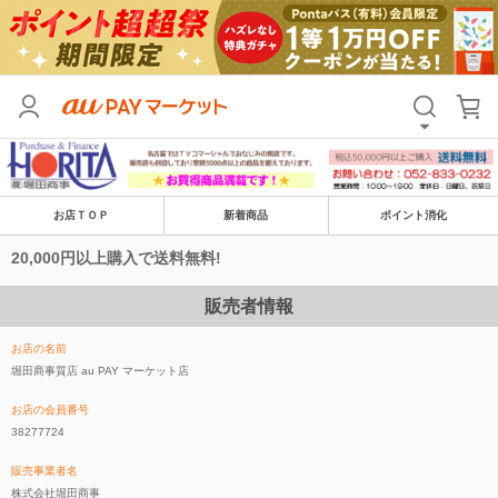
お店ＴＯＰ
新着商品
ポイント消化
20,000円以上購入で送料無料!
販売者情報
お店の名前
堀田商事質店 au PAY マーケット店
お店の会員番号
38277724
販売事業者名
株式会社堀田商事