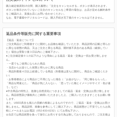
購入確定後原則15分間、購入履歴に「注文をキャンセルする」ボタンが表示されます。
ボタンが表示されていないご注文のキャンセルをご希望の場合は、お店が定める解約条件
をご確認の上、直接お店にお問い合わせください。
なお、電子書籍やデジタルコードは、購入手続き完了後のキャンセルはできません。
返品条件等販売に関する重要事項
【返品・返金について】
ご注文商品がご到着後すぐに開封しお品物を確認していただき、商品説明の記載と明らか
に異なる状態の商品、又はご注文と異なる商品、開封後不具合のある商品（破損してい
た）場合は受取り後３日以内にご連絡下さい。
●ご注文確定後※１の以下のような理由による返品・返金・交換は一切お受け致しませ
ん。
・一度でもご使用になられた商品
・当店からお送りした状態と明らかに異なる商品
・商品到着後４日以上経過している商品（到着後は直ちに開封し、商品をご確認くださ
い）
・お客様都合により商品がご不用になった場合（「お金がない」「同じ物をもらった」
「商品を間違えた」「商品が気に入らない」「思っていた物とイメージやサイズ・色が違
う」など）
●中古商品の特性上、急激な自然劣化につきましての返品・返金・交換はお受け致しませ
ん。商品状態及び価格共にご納得いただきました上、ご購入いただきますことをお願い致
します。
また、USED具合も個人の見解の相違によるものですので、ご返品・返金・交換はお受け
致しません。商品説明、画像を参考にしてご購入下さい。商品状態がご不安でしたらお気
軽にメールまたはお電話（052-833-0232）にてお尋ね下さい。
◎当店では商品状態を偽って強引にお売りする行為は致しておりませんので、ご注文後は