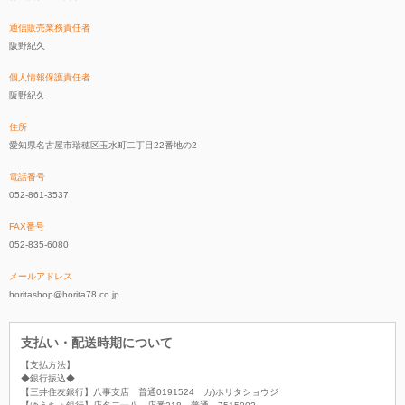
通信販売業務責任者
阪野紀久
個人情報保護責任者
阪野紀久
住所
愛知県名古屋市瑞穂区玉水町二丁目22番地の2
電話番号
052-861-3537
FAX番号
052-835-6080
メールアドレス
horitashop@horita78.co.jp
支払い・配送時期について
【支払方法】
◆銀行振込◆
【三井住友銀行】八事支店 普通0191524 カ)ホリタショウジ