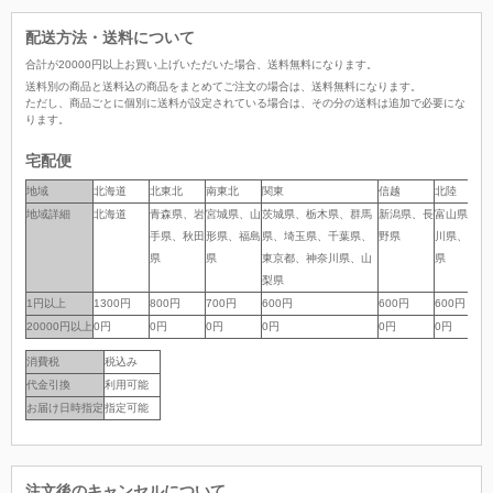
配送方法・送料について
合計が
20000
円以上お買い上げいただいた場合、
送料無料
になります。
送料別の商品と送料込の商品をまとめてご注文の場合は、送料無料になります。
ただし、商品ごとに個別に送料が設定されている場合は、その分の送料は追加で必要にな
ります。
宅配便
地域
地域
北海道
北東北
南東北
関東
信越
北陸
地域詳細
地域詳細
北海道
青森県、岩
宮城県、山
茨城県、栃木県、群馬
新潟県、長
富山県、石
手県、秋田
形県、福島
県、埼玉県、千葉県、
野県
川県、福井
県
県
東京都、神奈川県、山
県
梨県
1円以上
1円以上
1300円
800円
700円
600円
600円
600円
20000円以上
20000円以上
0円
0円
0円
0円
0円
0円
消費税
税込み
代金引換
利用可能
お届け日時指定
指定可能
注文後のキャンセルについて