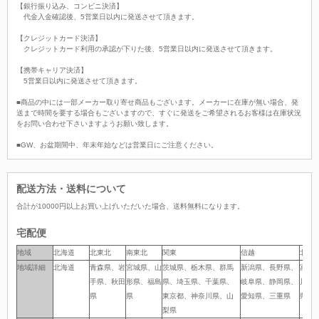
【銀行振り込み、コンビニ決済】
代金入金確認後、5営業日以内に発送させて頂きます。
【クレジットカード決済】
クレジットカード利用の承認が下りた後、5営業日以内に発送させて頂きます。
【携帯キャリア決済】
5営業日以内に発送させて頂きます。
■商品の中には一部メーカー取り寄せ商品もございます。メーカーに在庫が無い場合、発
送まで時間を要する場合もございますので、すぐに発送をご希望されるお客様は在庫状況
をお問い合わせ下さいますようお願い致します。
■GW、お盆期間中、年末年始などは営業日にご注意ください。
配送方法・送料について
合計が
10000
円以上お買い上げいただいた場合、
送料無料
になります。
宅配便
地域
地域
北海道
北東北
南東北
関東
信越
北陸
地域詳細
地域詳細
北海道
青森県、岩
宮城県、山
茨城県、栃木県、群馬
新潟県、長野県、
富山
手県、秋田
形県、福島
県、埼玉県、千葉県、
岐阜県、静岡県、
川県
県
県
東京都、神奈川県、山
愛知県、三重県
県
梨県