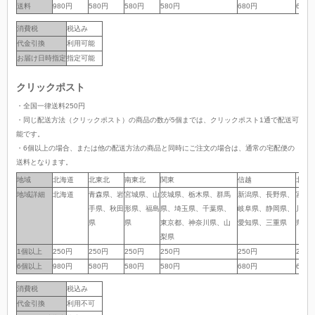
送料
送料
980円
580円
580円
580円
680円
680
消費税
税込み
代金引換
利用可能
お届け日時指定
指定可能
クリックポスト
・全国一律送料250円
・同じ配送方法（クリックポスト）の商品の数が5個までは、クリックポスト1通で配送可
能です。
・6個以上の場合、または他の配送方法の商品と同時にご注文の場合は、通常の宅配便の
送料となります。
地域
地域
北海道
北東北
南東北
関東
信越
北陸
地域詳細
地域詳細
北海道
青森県、岩
宮城県、山
茨城県、栃木県、群馬
新潟県、長野県、
富山
手県、秋田
形県、福島
県、埼玉県、千葉県、
岐阜県、静岡県、
川県
県
県
東京都、神奈川県、山
愛知県、三重県
県
梨県
1個以上
1個以上
250円
250円
250円
250円
250円
250
6個以上
6個以上
980円
580円
580円
580円
680円
680
消費税
税込み
代金引換
利用不可