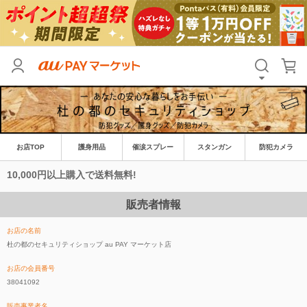
お店TOP
護身用品
催涙スプレー
スタンガン
防犯カメラ
10,000円以上購入で送料無料!
販売者情報
お店の名前
杜の都のセキュリティショップ au PAY マーケット店
お店の会員番号
38041092
販売事業者名