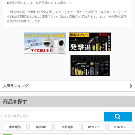
■商品破損もしくは、弊社手違いによる商品ミス
・商品の品質、管理には万全を期しておりますが、万が一初期不良、破損等ございました
ら商品到着後3日以内にご連絡下さい。新品と交換させて頂きます。また、その際の送料
は当店が負担いたします。
人気ランキング
商品を探す
護身用品
催涙SP
送料無料
IPカメラ
STNガン