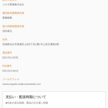
コスモ警備株式会社
通信販売業務責任者
齋藤峻毅
個人情報保護責任者
清水俊弘
住所
宮城県仙台市青葉区上杉5丁目1番1号上杉五番館2階
電話番号
022-211-4235
FAX番号
022-213-3412
メールアドレス
morinomiyako-ss@cosmokeibi.com
支払い・配送時期について
■代金の支払時期、商品の引き渡し時期