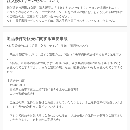
注文後のキャンセルについて
購入確定後原則15分間、購入履歴に「注文をキャンセルする」ボタンが表示されます。
ボタンが表示されていないご注文のキャンセルをご希望の場合は、お店が定める解約条件
をご確認の上、直接お店にお問い合わせください。
なお、電子書籍やデジタルコードは、購入手続き完了後のキャンセルはできません。
返品条件等販売に関する重要事項
■お客様都合による返品・交換（サイズ・注文内容間違いなど）
・商品到着後3日以内に、必ずご連絡の上、下記コスモ警備株式会社本社までご返送下さ
い。
※新品、未開封の商品に限ります。4日経過後、及び商品開封後の返品は受け付けでき
ませんのでご了承下さい。またご連絡の無い返品・交換は受付いたしませんのでご了承く
ださい。
【返送先住所】
〒980-0011
宮城県仙台市青葉区上杉5丁目1番1号 上杉五番館2階
コスモ警備株式会社
・ご返送の際、送料はお客様ご負担とさせていただきます。また送料無料の商品につきま
しても往復分の送料をご負担いただきます。
・代引きで商品をお受取りにならなかった場合、別途往復分の送料＋手数料をご請求させ
ていただきます。（送料無料の商品も含）