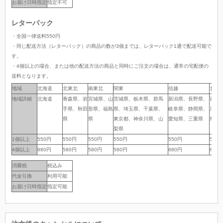
お届け日時指定
指定不可
レターパック
・全国一律送料550円
・同じ配送方法（レターパック）の商品の数が3個までは、レターパック1通で配送可能で
す。
・4個以上の場合、または他の配送方法の商品と同時にご注文の場合は、通常の宅配便の
送料となります。
地域
地域
北海道
北東北
南東北
関東
信越
北陸
地域詳細
地域詳細
北海道
青森県、岩
宮城県、山
茨城県、栃木県、群馬
新潟県、長野県、
富山
手県、秋田
形県、福島
県、埼玉県、千葉県、
岐阜県、静岡県、
川県
県
県
東京都、神奈川県、山
愛知県、三重県
県
梨県
1個以上
1個以上
550円
550円
550円
550円
550円
550
4個以上
4個以上
980円
580円
580円
580円
680円
680
消費税
税込み
代金引換
利用可能
お届け日時指定
指定可能