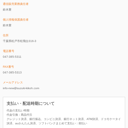
通信販売業務責任者
鈴木豊
個人情報保護責任者
鈴木豊
住所
千葉県松戸市松飛台316-3
電話番号
047-385-5311
FAX番号
047-385-5313
メールアドレス
info-new@suzuki-kikoh.com
支払い・配送時期について
代金の支払い時期
代金引換：商品代引
クレジット決済、銀行振込、コンビニ決済、銀行ネット決済、ATM決済、ドコモケータイ
決済、auかんたん決済、ソフトバンクまとめて支払い：前払い