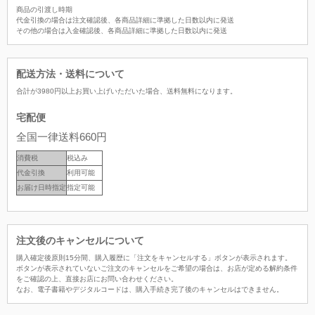
商品の引渡し時期
代金引換の場合は注文確認後、各商品詳細に準拠した日数以内に発送
その他の場合は入金確認後、各商品詳細に準拠した日数以内に発送
配送方法・送料について
合計が
3980
円以上お買い上げいただいた場合、
送料無料
になります。
宅配便
全国一律送料660円
消費税
税込み
代金引換
利用可能
お届け日時指定
指定可能
注文後のキャンセルについて
購入確定後原則15分間、購入履歴に「注文をキャンセルする」ボタンが表示されます。
ボタンが表示されていないご注文のキャンセルをご希望の場合は、お店が定める解約条件
をご確認の上、直接お店にお問い合わせください。
なお、電子書籍やデジタルコードは、購入手続き完了後のキャンセルはできません。