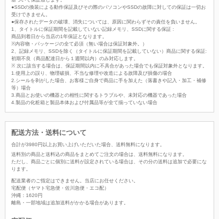
●SSDの換装による動作保証及びその際のパソコンやSSDの故障に対しての保証は一切お
受けできません。
●保存されたデータの破壊、消失については、原因に関わらずその責任を負いません。
1、タイトルに保証期間を記載していない記録メモリ、SSDに関する保証 :
商品到着日から当店の1年保証となります。
※内容物・パッケージの全て必須（無い場合は保証対象外。）
2、記録メモリ、SSDを除く（タイトルに保証期間を記載していない）商品に関する保証:
初期不良（商品配達日から１週間以内）のみ対応します。
※ 次に該当する場合は、保証期間以内に不具合があった場合でも保証対象外となります。
1.使用上の誤り、物理破損、不当な修理や改造による故障及び損傷の場合
2.シールを剥がした場合、お客様ご自身で商品に手を加えた（落書きや記入・加工・補修
等）場合
3.商品とお使いの機器との相性に関するトラブルや、未対応の機器であった場合
4.製品の化粧箱と製品本体および付属品等が全て揃っていない場合
配送方法・送料について
合計が
3980
円以上お買い上げいただいた場合、
送料無料
になります。
送料別の商品と送料込の商品をまとめてご注文の場合は、送料無料になります。
ただし、商品ごとに個別に送料が設定されている場合は、その分の送料は追加で必要にな
ります。
配送業者のご指定はできません。当店にお任せください。
宅配便（ヤマト宅急便・佐川急便・エコ配）
沖縄：1620円
離島・一部地域は追加送料がかかる場合があります。