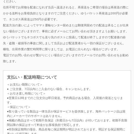
ください。
住所不明でお荷物を配達になれず当店へ返送されると、再発送をご希望の場合は再発送の際に
かかる送料をお客様負担となりますのでご注意ください。ゆうパケット再発送は200円が必要
で、ネコポス再発送は250円が必要です。
配送方法の違いによってヤマト運輸センター留めまたは郵便局留めでの配送は承ることが出来
ない場合がございますので、事前に必ずメールにてお問い合わせ頂きますようお願いします。
ゆうパケットでもネコポスでも送り先のポストに投函して配達が終了しますので配達後の紛
失・盗難・破損等の事故に関しまして当店および配送業者から一切の保証がございません。
梱包、出荷作業の繁忙時間帯に限りましては、お電話に出られない場合がございます。
電話でのお問い合わせが繋がりにくい場合がございますのでメールでのお問い合わせをお勧め
致します。
支払い・配送時期について
＜お支払い期限について＞
● ご注文後、7日以内にご入金のない場合、キャンセルします。
＜お引き渡し時期について＞
●営業日12時までのご注文分は即日発送。予約商品がある場合、入荷後の発送となりま
す。
＜保証について＞
●取り扱っている製品は一律当店が保証サービスを提供致します。海外パッケージ品は国
内にメーカーでのサポートはありません。
●掲載の商品はすべて初期不良保証（到着日から7日以内）が付いております。初期不良期
間以降の保証はすべて料金がお客様負担で対応します。
●特別保証期間の場合、商品名毎に保証期間が明記されております。明記する保証期間に
基づいて保証致します。