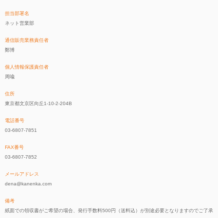
担当部署名
ネット営業部
通信販売業務責任者
鄭博
個人情報保護責任者
周喩
住所
東京都文京区向丘1-10-2-204B
電話番号
03-6807-7851
FAX番号
03-6807-7852
メールアドレス
dena@kanenka.com
備考
紙面での領収書がご希望の場合、発行手数料500円（送料込）が別途必要となりますのでご了承