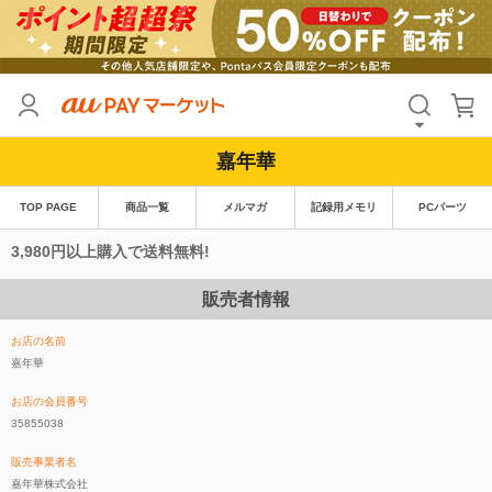
嘉年華
TOP PAGE
商品一覧
メルマガ
記録用メモリ
PCパーツ
3,980円以上購入で送料無料!
販売者情報
お店の名前
嘉年華
お店の会員番号
35855038
販売事業者名
嘉年華株式会社