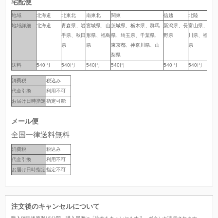
宅配便
地域
地域
北海道
北東北
南東北
関東
信越
北陸
中
地域詳細
地域詳細
北海道
青森県、岩
宮城県、山
茨城県、栃木県、群馬
新潟県、長
富山県、石
岐
手県、秋田
形県、福島
県、埼玉県、千葉県、
野県
川県、福井
岡
県
県
東京都、神奈川県、山
県
県
梨県
送料
送料
540円
540円
540円
540円
540円
540円
5
消費税
税込み
代金引換
利用不可
お届け日時指定
指定可能
メール便
全国一律送料無料
消費税
税込み
代金引換
利用不可
お届け日時指定
指定不可
注文後のキャンセルについて