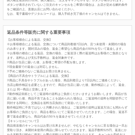
購入確定後原則15分間、購入履歴に「注文をキャンセルする」ボタンが表示されます。
ボタンが表示されていないご注文のキャンセルをご希望の場合は、お店が定める解約条件
をご確認の上、直接お店にお問い合わせください。
なお、電子書籍やデジタルコードは、購入手続き完了後のキャンセルはできません。
返品条件等販売に関する重要事項
【お客様都合による返品、交換】
※お客様都合による返品、交換について商品到着後7日以内、且つ未使用・未開封の場合
のみ承ります。開封済みの場合、返金ご希望なら商品代金の50%を引いて返金します。
※お客様の都合による返品、交換の場合、ご返送頂く際の返送料はお客様のご負担となり
ます。送料および支払手数料は、返金対象外です。
※商品が当店に届いた後、お客様ご希望の手配を致します。
※現金書留での返金には対応しません。
※予めご連絡のないご返品はお受け出来ません。
【商品の不具合やトラブルによる返品、交換】
※商品に不具合やトラブルがあった場合、商品到着日より7日以内にご連絡ください。
当店は動作検証を必要としますので、商品が当店に届いた後、動作検証によって、返金、
または 同一商品と交換します。
※動作検証依頼としてご返送時の送料はご負担くださいますようお願いします。商品が当
店に届いた後、商品不良であることを認められた場合は、ご返送時の送料を同額切手にて
同封する同時に、交換品を送料当店負担にて発送いたします。
動作検証時に不良ではないと判断された場合は、ご返送時の送料は返送方法にも関わらず
お客様のご負担となり、商品を着払いにてご返送させていただきます。この場合、返送不
要で返金必要なら、商品代金の50％を返金させていただきます。
【キャンセルについて】
商品発送後のキャンセルはお受け出来ませんが、やむなくキャンセルに至る場合は一旦お
受取り頂き、未開封未使用の商品に限らせていただきます。返品手数料525円、返送にか
かる送料及び初めに発送した際の送料はお客様ご負担となります。 キャンセル手続きは