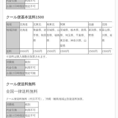
代金引換
利用不可
お届け日時指定
指定不可
クール便基本送料1500
地域
地域
北海道
北東北
南東北
関東
信越
北陸
中
地域詳細
地域詳細
北海道
青森県、岩
宮城県、山
茨城県、栃木県、群馬
新潟県、長
富山県、石
岐
手県、秋田
形県、福島
県、埼玉県、千葉県、
野県
川県、福井
岡
県
県
東京都、神奈川県、山
県
県
梨県
送料
送料
2000円
1500円
1500円
1500円
1500円
1500円
1
※送料は購入個数分加算されます。
消費税
税別
代金引換
利用不可
お届け日時指定
指定可能
クール便送料無料
全国一律送料無料
クール便送料無料（代引不可）。沖縄・離島地域は別途送料加算。
消費税
税別
代金引換
利用不可
お届け日時指定
指定不可