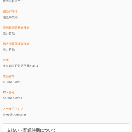
株式会社ポニー
担当部署名
通販事業部
通信販売業務責任者
荒井哲哉
個人情報保護責任者
荒井哲哉
住所
東京都江戸川区平井5-38-4
電話番号
03-3613-8200
FAX番号
03-3613-8201
メールアドレス
shop@ponysp.jp
支払い・配送時期について