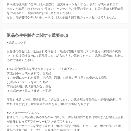
購入確定後原則15分間、購入履歴に「注文をキャンセルする」ボタンが表示されます。
ボタンが表示されていないご注文のキャンセルをご希望の場合は、お店が定める解約条件
をご確認の上、直接お店にお問い合わせください。
なお、電子書籍やデジタルコードは、購入手続き完了後のキャンセルはできません。
返品条件等販売に関する重要事項
■返品について
お客様の都合により返品される場合は、商品到着後１週間以内に未使用・未開封の状態
で、お客様送料負担にて返品理由をご記入のうえご返送ください。返品の場合は、弊社に
必ずご連絡ください。
●次の場合は返品を受けかねますので、ご了承下さい。
(1)返品不可と表示されている商品
(2)ご使用になられた商品、消耗品、汚損、お客様の不注意での傷がある商品
(3)商品パッケージを開いた商品
(4)商品の箱、説明書他がない場合
(5)お届け後７日以上経過した商品
商品を検品した後、現金書留にて返金致します。ご返金額は商品代金＋消費税(送料、手
数料は含まず)より現金書留の送料を差し引いた金額となります。
■アフターサービスについて
付随している保証書がある商品のみに関して、保証期間内であれば弊社または製造元会社
が責任をもってアフターサービスさせて頂きます。
※アフターサービスを受ける場合は、弊社に必ずご連絡ください。尚、弊社に送って頂く
商品の送料に関しましては、お客様のご負担になります。