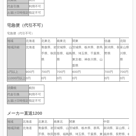
代金引換
利用不可
お届け日時指定
指定不可
宅急便（代引不可）
宅急便（代引不可）
地域
地域
北海道
北東北
南東北
関東
信越
北陸
地域詳細
地域詳細
北海道
青森県、岩
宮城県、山
茨城県、栃木県、群馬
新潟県、長
富山県、石
手県、秋田
形県、福島
県、埼玉県、千葉県、
野県
川県、福井
県
県
東京都、神奈川県、山
県
梨県
1円以上
1円以上
900円
700円
700円
600円
700円
700円
11000円以上
11000円以上
0円
0円
0円
0円
0円
0円
消費税
税別
代金引換
利用不可
お届け日時指定
指定不可
メーカー直送1200
地域
地域
北海道
北東北
南東北
関東
中部
地域詳細
地域詳細
北海道
青森県、岩
宮城県、山
茨城県、栃木県、群馬
新潟県、富山県、石川
手県、秋田
形県、福島
県、埼玉県、千葉県、東
福井県、長野県、岐阜