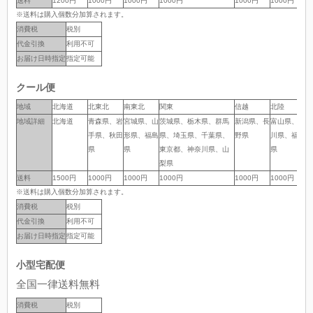
送料
送料
1200円
1000円
1000円
1000円
1000円
1000円
1
※送料は購入個数分加算されます。
消費税
税別
代金引換
利用不可
お届け日時指定
指定可能
クール便
地域
地域
北海道
北東北
南東北
関東
信越
北陸
中
地域詳細
地域詳細
北海道
青森県、岩
宮城県、山
茨城県、栃木県、群馬
新潟県、長
富山県、石
岐
手県、秋田
形県、福島
県、埼玉県、千葉県、
野県
川県、福井
岡
県
県
東京都、神奈川県、山
県
県
梨県
送料
送料
1500円
1000円
1000円
1000円
1000円
1000円
1
※送料は購入個数分加算されます。
消費税
税別
代金引換
利用不可
お届け日時指定
指定可能
小型宅配便
全国一律送料無料
消費税
税別