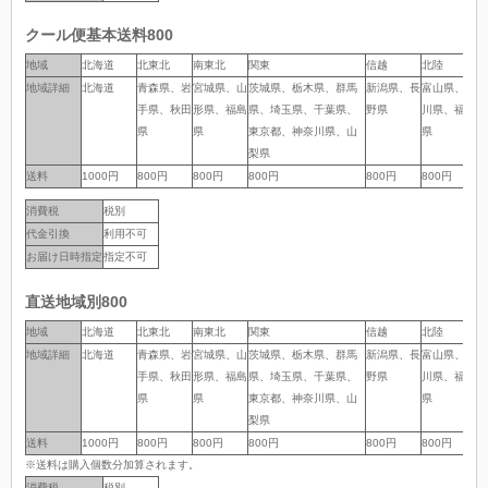
クール便基本送料800
地域
地域
北海道
北東北
南東北
関東
信越
北陸
中
地域詳細
地域詳細
北海道
青森県、岩
宮城県、山
茨城県、栃木県、群馬
新潟県、長
富山県、石
岐
手県、秋田
形県、福島
県、埼玉県、千葉県、
野県
川県、福井
岡
県
県
東京都、神奈川県、山
県
県
梨県
送料
送料
1000円
800円
800円
800円
800円
800円
8
消費税
税別
代金引換
利用不可
お届け日時指定
指定不可
直送地域別800
地域
地域
北海道
北東北
南東北
関東
信越
北陸
中
地域詳細
地域詳細
北海道
青森県、岩
宮城県、山
茨城県、栃木県、群馬
新潟県、長
富山県、石
岐
手県、秋田
形県、福島
県、埼玉県、千葉県、
野県
川県、福井
岡
県
県
東京都、神奈川県、山
県
県
梨県
送料
送料
1000円
800円
800円
800円
800円
800円
8
※送料は購入個数分加算されます。
消費税
税別