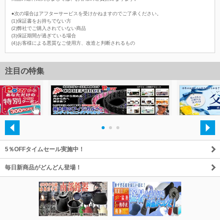
●次の場合はアフターサービスを受けかねますのでご了承ください。
(1)保証書をお持ちでない方
(2)弊社でご購入されていない商品
(3)保証期間が過ぎている場合
(4)お客様による悪質なご使用方、改造と判断されるもの
注目の特集
・
・
・
5％OFFタイムセール実施中！
毎日新商品がどんどん登場！