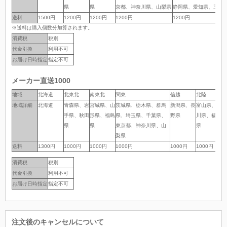
県
県
京都、神奈川県、山梨県
静岡県、愛知県、三重
送料
送料
1500円
1200円
1200円
1200円
1200円
※送料は購入個数分加算されます。
消費税
税別
代金引換
利用不可
お届け日時指定
指定不可
メーカー直送1000
地域
地域
北海道
北東北
南東北
関東
信越
北陸
中
地域詳細
地域詳細
北海道
青森県、岩
宮城県、山
茨城県、栃木県、群馬
新潟県、長
富山県、石
岐
手県、秋田
形県、福島
県、埼玉県、千葉県、
野県
川県、福井
岡
県
県
東京都、神奈川県、山
県
県
梨県
送料
送料
1300円
1000円
1000円
1000円
1000円
1000円
1
消費税
税別
代金引換
利用不可
お届け日時指定
指定不可
注文後のキャンセルについて