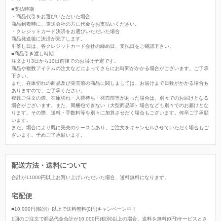
■支払時期
・商品代引をお選びいただいた場合
商品到着時に、運送会社の方に代金をお支払いください。
・クレジットカード決済をお選びいただいた場合
商品発送後に決済が完了します。
引落し日は、各クレジットカード会社の締め日、支払日をご確認下さい。
■商品引き渡し時期
注文より3日から10日前後でのお届け予定です。
商品や複数アイテムの注文などによってさらにお時間がかかる場合がございます。ご了承
下さい。
また、在庫切れの商品及び発売前の商品に関しましては、お届けまで日数がかかる場合も
ありますので、ご了承ください。
複数ご注文の際、在庫切れ・入荷待ち・発売前等があった場合は、別々でのお届けとなる
場合がございます。また、同梱包できない（大型商品等）場合なども別々でのお届けとな
ります。その際、送料・手数料等を別々に加算させだく場合もございます。何卒ご了承願
います。
また、場合により既に完売のケースもあり、ご注文をキャンセルさせていただく場合もご
ざいます。予めご了承願います。
配送方法・送料について
合計が
11000
円以上お買い上げいただいた場合、
送料無料
になります。
宅配便
■10,000円(税別）以上で送料無料(0円)キャンペーン中！
1回のご注文で商品代金合計が10,000円(税別)以上の場合、送料を無料(0円)サービスとさ