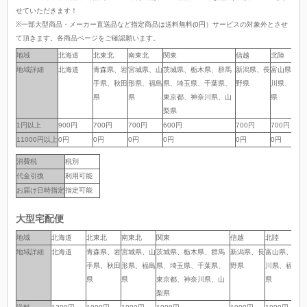
せていただきます！
※一部大型商品・メーカー直送品など指定商品は送料無料(0円）サービスの対象外とさせ
て頂きます。各商品ページをご確認願います。
地域
地域
北海道
北東北
南東北
関東
信越
北陸
地域詳細
地域詳細
北海道
青森県、岩
宮城県、山
茨城県、栃木県、群馬
新潟県、長
富山県、石
手県、秋田
形県、福島
県、埼玉県、千葉県、
野県
川県、福井
県
県
東京都、神奈川県、山
県
梨県
1円以上
1円以上
900円
700円
700円
600円
700円
700円
11000円以上
11000円以上
0円
0円
0円
0円
0円
0円
消費税
税別
代金引換
利用可能
お届け日時指定
指定可能
大型宅配便
地域
地域
北海道
北東北
南東北
関東
信越
北陸
中
地域詳細
地域詳細
北海道
青森県、岩
宮城県、山
茨城県、栃木県、群馬
新潟県、長
富山県、石
岐
手県、秋田
形県、福島
県、埼玉県、千葉県、
野県
川県、福井
岡
県
県
東京都、神奈川県、山
県
県
梨県