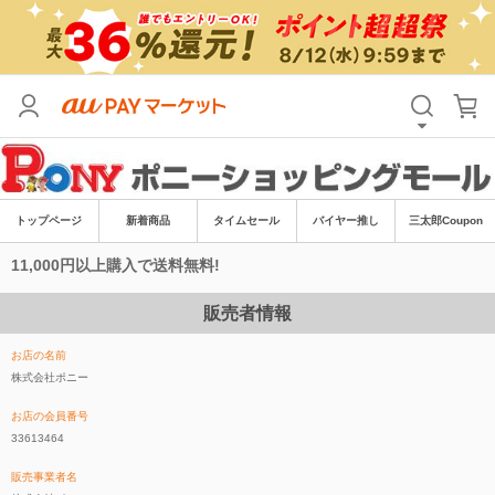
トップページ
新着商品
タイムセール
バイヤー推し
三太郎Coupon
11,000円以上購入で送料無料!
販売者情報
お店の名前
株式会社ポニー
お店の会員番号
33613464
販売事業者名