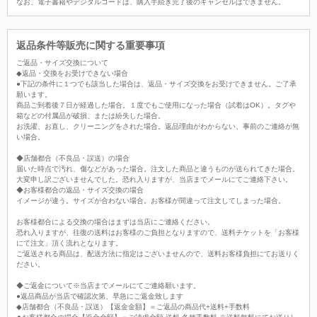
なお、電子書籍やデジタルコードは、購入手続き完了後のキャンセルはできません。
返品条件等販売に関する重要事項
ご返品・サイズ交換について
◆返品・交換をお受けできない場合
●下記の条件に１つでも該当した場合は、返品・サイズ交換をお受けできません。ご了承
願います。
商品ご到着後７日が経過した場合。１度でもご使用になった場合（試着はOK）。タグや
箱などの付属品が破損、または紛失した場合。
お洗濯、お直し、クリーニングをされた場合。返品理由がわからない、事前のご連絡が無
い場合。
◆店舗都合（不良品・誤送）の場合
届いた時点で汚れ、傷などがあった場合。注文した商品と違うものが送られてきた場合。
大変申し訳ございませんでした。恐れ入りますが、当店までメールにてご連絡下さい。
◆お客様都合の返品・サイズ交換の場合
イメージが違う。サイズが合わない場合。お客様が間違って注文してしまった場合。
お客様都合による交換の場合はまずは当店にご連絡ください。
恐れ入りますが、往復の送料はお客様のご負担となりますので、送料チケットを「お客様
にて注文」頂く流れとなります。
ご返送される商品は、配送方法に指定はございませんので、送料お客様負担にてお送りく
ださい。
◆ご返金について※当店までメールにてご連絡願います。
●返品商品が当店で確認次第、早急にご返金致します
◆店舗都合（不良品・誤送）【返金金額】＝ご返品の商品代+送料+手数料