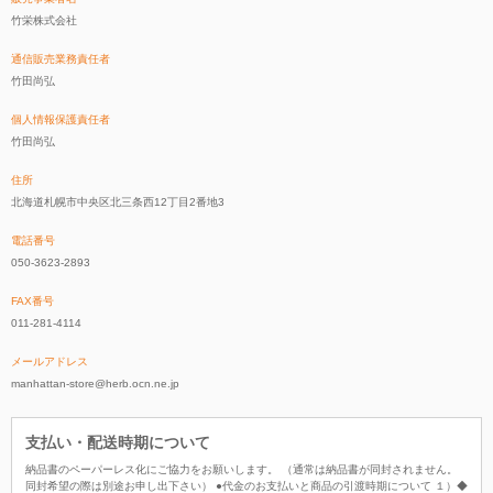
竹栄株式会社
通信販売業務責任者
竹田尚弘
個人情報保護責任者
竹田尚弘
住所
北海道札幌市中央区北三条西12丁目2番地3
電話番号
050-3623-2893
FAX番号
011-281-4114
メールアドレス
manhattan-store@herb.ocn.ne.jp
支払い・配送時期について
納品書のペーパーレス化にご協力をお願いします。 （通常は納品書が同封されません。
同封希望の際は別途お申し出下さい） ●代金のお支払いと商品の引渡時期について １）◆