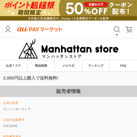
お店ＴＯＰ
商品検索
メルマガ
ランキング
FAQ
3,980円以上購入で送料無料!
販売者情報
お店の名前
マンハッタンストア
お店の会員番号
15122691
販売事業者名