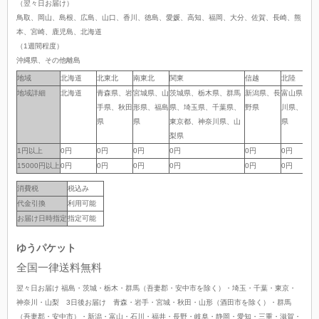
（翌々日お届け）
鳥取、岡山、島根、広島、山口、香川、徳島、愛媛、高知、福岡、大分、佐賀、長崎、熊
本、宮崎、鹿児島、北海道
（1週間程度）
沖縄県、その他離島
地域
地域
北海道
北東北
南東北
関東
信越
北陸
地域詳細
地域詳細
北海道
青森県、岩
宮城県、山
茨城県、栃木県、群馬
新潟県、長
富山県、石
手県、秋田
形県、福島
県、埼玉県、千葉県、
野県
川県、福井
県
県
東京都、神奈川県、山
県
梨県
1円以上
1円以上
0円
0円
0円
0円
0円
0円
15000円以上
15000円以上
0円
0円
0円
0円
0円
0円
消費税
税込み
代金引換
利用可能
お届け日時指定
指定可能
ゆうパケット
全国一律送料無料
翌々日お届け 福島・茨城・栃木・群馬（吾妻郡・安中市を除く）・埼玉・千葉・東京・
神奈川・山梨 3日後お届け 青森・岩手・宮城・秋田・山形（酒田市を除く）・群馬
（吾妻郡・安中市）・新潟・富山・石川・福井・長野・岐阜・静岡・愛知・三重・滋賀・