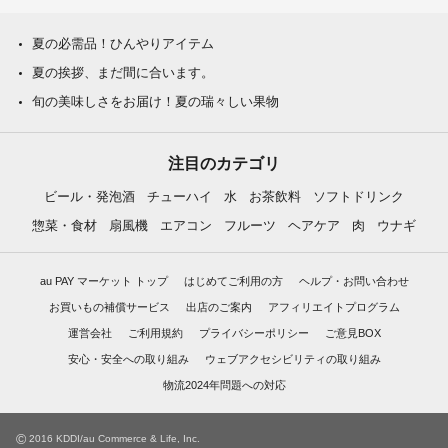
夏の必需品！ひんやりアイテム
夏の挨拶、まだ間に合います。
旬の美味しさをお届け！夏の瑞々しい果物
注目のカテゴリ
ビール・発泡酒
チューハイ
水
お茶飲料
ソフトドリンク
惣菜・食材
扇風機
エアコン
フルーツ
ヘアケア
肉
ウナギ
au PAY マーケット トップ
はじめてご利用の方
ヘルプ・お問い合わせ
お買いもの補償サービス
出店のご案内
アフィリエイトプログラム
運営会社
ご利用規約
プライバシーポリシー
ご意見BOX
安心・安全への取り組み
ウェブアクセシビリティの取り組み
物流2024年問題への対応
©
2016 KDDI/au Commerce & Life, Inc.