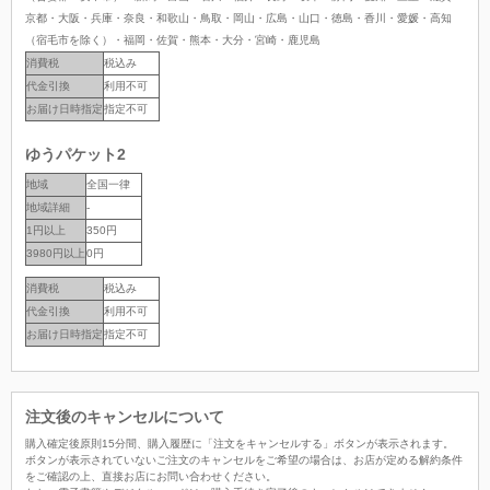
京都・大阪・兵庫・奈良・和歌山・鳥取・岡山・広島・山口・徳島・香川・愛媛・高知
（宿毛市を除く）・福岡・佐賀・熊本・大分・宮崎・鹿児島
消費税
税込み
代金引換
利用不可
お届け日時指定
指定不可
ゆうパケット2
地域
全国一律
地域詳細
-
1円以上
350円
3980円以上
0円
消費税
税込み
代金引換
利用不可
お届け日時指定
指定不可
注文後のキャンセルについて
購入確定後原則15分間、購入履歴に「注文をキャンセルする」ボタンが表示されます。
ボタンが表示されていないご注文のキャンセルをご希望の場合は、お店が定める解約条件
をご確認の上、直接お店にお問い合わせください。