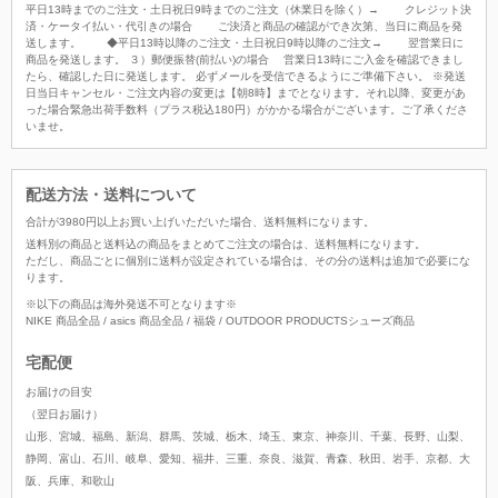
平日13時までのご注文・土日祝日9時までのご注文（休業日を除く）→ クレジット決
済・ケータイ払い・代引きの場合 ご決済と商品の確認ができ次第、当日に商品を発
送します。 ◆平日13時以降のご注文・土日祝日9時以降のご注文→ 翌営業日に
商品を発送します。 ３）郵便振替(前払い)の場合 営業日13時にご入金を確認できまし
たら、確認した日に発送します。 必ずメールを受信できるようにご準備下さい。 ※発送
日当日キャンセル・ご注文内容の変更は【朝8時】までとなります。それ以降、変更があ
った場合緊急出荷手数料（プラス税込180円）がかかる場合がございます。ご了承くださ
いませ。
配送方法・送料について
合計が
3980
円以上お買い上げいただいた場合、
送料無料
になります。
送料別の商品と送料込の商品をまとめてご注文の場合は、送料無料になります。
ただし、商品ごとに個別に送料が設定されている場合は、その分の送料は追加で必要にな
ります。
※以下の商品は海外発送不可となります※
NIKE 商品全品 / asics 商品全品 / 福袋 / OUTDOOR PRODUCTSシューズ商品
宅配便
お届けの目安
（翌日お届け）
山形、宮城、福島、新潟、群馬、茨城、栃木、埼玉、東京、神奈川、千葉、長野、山梨、
静岡、富山、石川、岐阜、愛知、福井、三重、奈良、滋賀、青森、秋田、岩手、京都、大
阪、兵庫、和歌山