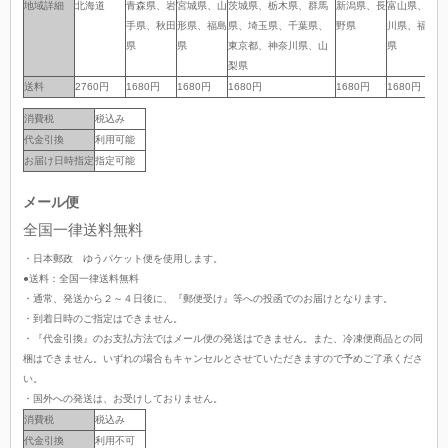
地域詳細
地域詳細
北海道
青森県、岩
宮城県、山
茨城県、栃木県、群馬
新潟県、長
富山県、石
岐
手県、秋田
形県、福島
県、埼玉県、千葉県、
野県
川県、福井
岡
県
県
東京都、神奈川県、山
県
県
梨県
送料
送料
2760円
1680円
1680円
1680円
1680円
1680円
1
消費税
税込み
代金引換
利用可能
お届け日時指定
指定可能
メール便
全国一律送料無料
・日本郵政 ゆうパケット便を使用します。
●送料：全国一律送料無料
・通常、発送から２～４日後に、『郵便受け』等への投函でのお届けとなります。
・到着日時のご指定はできません。
・『代金引換』のお支払方法ではメール便の発送はできません。また、冷凍便商品との同
梱はできません。いずれの場合もキャンセルとさせていただきますので予めご了承くださ
い。
・国外への発送は、お受けしておりません。
消費税
税込み
代金引換
利用不可