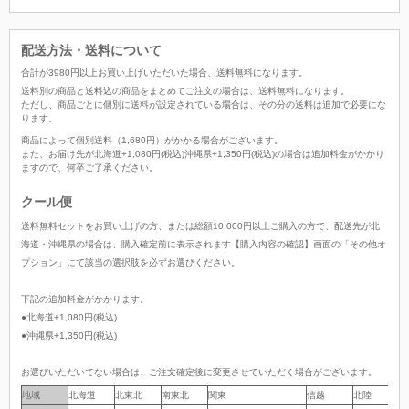
配送方法・送料について
合計が
3980
円以上お買い上げいただいた場合、
送料無料
になります。
送料別の商品と送料込の商品をまとめてご注文の場合は、送料無料になります。
ただし、商品ごとに個別に送料が設定されている場合は、その分の送料は追加で必要にな
ります。
商品によって個別送料（1,680円）がかかる場合がございます。
また、お届け先が北海道+1,080円(税込)沖縄県+1,350円(税込)の場合は追加料金がかかり
ますので、何卒ご了承ください。
クール便
送料無料セットをお買い上げの方、または総額10,000円以上ご購入の方で、配送先が北
海道・沖縄県の場合は、購入確定前に表示されます【購入内容の確認】画面の「その他オ
プション」にて該当の選択肢を必ずお選びください。
下記の追加料金がかかります。
●北海道+1,080円(税込)
●沖縄県+1,350円(税込)
お選びいただいてない場合は、ご注文確定後に変更させていただく場合がございます。
地域
地域
北海道
北東北
南東北
関東
信越
北陸
中