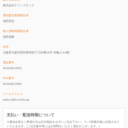
株式会社ナインブロック
通信販売業務責任者
池田美也
個人情報保護責任者
池田道隆
住所
大阪府大阪市西区靱本町1丁目9番18号 布亀ビル6階
電話番号
06-6448-2620
FAX番号
06-6448-2605
メールアドレス
sales-w@o-ohsho.jp
支払い・配送時期について
※最短出荷をご希望の方は日付指定をせずにご注文下さい。 2～5営業日後に出荷させて
いただきます。(ご注文集中時にはお時間をいただく場合がございます。)