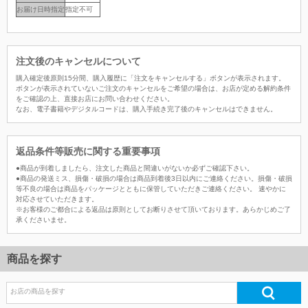
お届け日時指定
指定不可
注文後のキャンセルについて
購入確定後原則15分間、購入履歴に「注文をキャンセルする」ボタンが表示されます。
ボタンが表示されていないご注文のキャンセルをご希望の場合は、お店が定める解約条件
をご確認の上、直接お店にお問い合わせください。
なお、電子書籍やデジタルコードは、購入手続き完了後のキャンセルはできません。
返品条件等販売に関する重要事項
●商品が到着しましたら、注文した商品と間違いがないか必ずご確認下さい。
●商品の発送ミス、損傷・破損の場合は商品到着後3日以内にご連絡ください。損傷・破損
等不良の場合は商品をパッケージとともに保管していただきご連絡ください。 速やかに
対応させていただきます。
※お客様のご都合による返品は原則としてお断りさせて頂いております。あらかじめご了
承くださいませ。
商品を探す