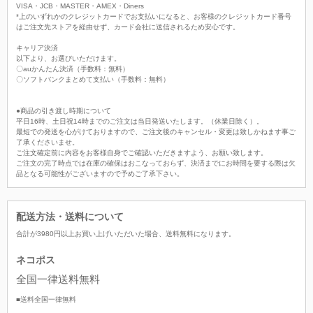
VISA・JCB・MASTER・AMEX・Diners
*上のいずれかのクレジットカードでお支払いになると、お客様のクレジットカード番号
はご注文先ストアを経由せず、カード会社に送信されるため安心です。
キャリア決済
以下より、お選びいただけます。
〇auかんたん決済（手数料：無料）
〇ソフトバンクまとめて支払い（手数料：無料）
●商品の引き渡し時期について
平日16時、土日祝14時までのご注文は当日発送いたします。（休業日除く）。
最短での発送を心がけておりますので、ご注文後のキャンセル・変更は致しかねます事ご
了承くださいませ。
ご注文確定前に内容をお客様自身でご確認いただきますよう、お願い致します。
ご注文の完了時点では在庫の確保はおこなっておらず、決済までにお時間を要する際は欠
品となる可能性がございますので予めご了承下さい。
配送方法・送料について
合計が
3980
円以上お買い上げいただいた場合、
送料無料
になります。
ネコポス
全国一律送料無料
■送料全国一律無料