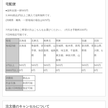
宅配便
■送料全国一律565円
3,980(税込)円以上ご購入で送料無料です。
(沖縄県・離島・一部地域の場合は925円)
※代金引換をご希望の方はこちらをお選びください。（代引き手数料330円）
※日時指定可能です。
地域
地域
北海道
北東北
南東北
関東
信越
北陸
地域詳細
地域詳細
北海道
青森県、岩
宮城県、山
茨城県、栃木県、群馬
新潟県、長
富山県、石
手県、秋田
形県、福島
県、埼玉県、千葉県、
野県
川県、福井
県
県
東京都、神奈川県、山
県
梨県
1円以上
1円以上
565円
565円
565円
565円
565円
565円
5
3980円以上
3980円以上
0円
0円
0円
0円
0円
0円
消費税
税込み
代金引換
利用可能
お届け日時指定
指定可能
注文後のキャンセルについて