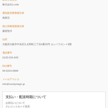
株式会社Lcode
通信販売業務責任者
南真石
個人情報保護責任者
藤原智洋
住所
大阪府大阪市中央区久太郎町三丁目4番28号 センバフロント8階
電話番号
0120-334-345
FAX番号
06-6244-0888
メールアドレス
info@candymagic.jp
支払い・配送時期について
お支払いについて
クレジットカード決済