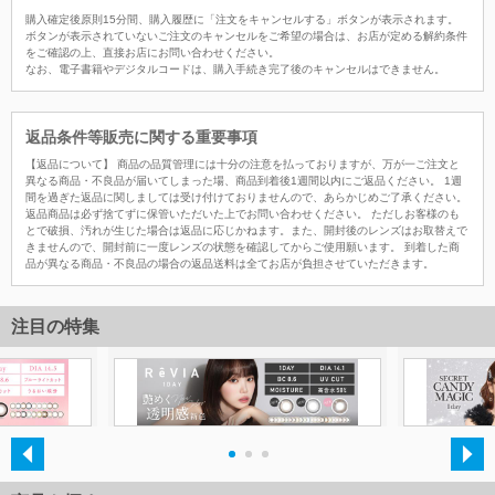
購入確定後原則15分間、購入履歴に「注文をキャンセルする」ボタンが表示されます。
ボタンが表示されていないご注文のキャンセルをご希望の場合は、お店が定める解約条件
をご確認の上、直接お店にお問い合わせください。
なお、電子書籍やデジタルコードは、購入手続き完了後のキャンセルはできません。
返品条件等販売に関する重要事項
【返品について】 商品の品質管理には十分の注意を払っておりますが、万が一ご注文と
異なる商品・不良品が届いてしまった場、商品到着後1週間以内にご返品ください。 1週
間を過ぎた返品に関しましては受け付けておりませんので、あらかじめご了承ください。
返品商品は必ず捨てずに保管いただいた上でお問い合わせください。 ただしお客様のも
とで破損、汚れが生じた場合は返品に応じかねます。また、開封後のレンズはお取替えで
きませんので、開封前に一度レンズの状態を確認してからご使用願います。 到着した商
品が異なる商品・不良品の場合の返品送料は全てお店が負担させていただきます。
注目の特集
・
・
・