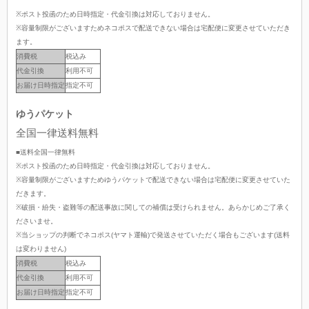
※ポスト投函のため日時指定・代金引換は対応しておりません。
※容量制限がございますためネコポスで配送できない場合は宅配便に変更させていただき
ます。
消費税
税込み
代金引換
利用不可
お届け日時指定
指定不可
ゆうパケット
全国一律送料無料
■送料全国一律無料
※ポスト投函のため日時指定・代金引換は対応しておりません。
※容量制限がございますためゆうパケットで配送できない場合は宅配便に変更させていた
だきます。
※破損・紛失・盗難等の配送事故に関しての補償は受けられません。あらかじめご了承く
ださいませ。
※当ショップの判断でネコポス(ヤマト運輸)で発送させていただく場合もございます(送料
は変わりません)
消費税
税込み
代金引換
利用不可
お届け日時指定
指定不可