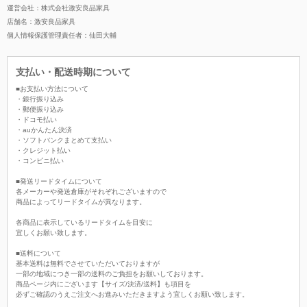
運営会社：株式会社激安良品家具
店舗名：激安良品家具
個人情報保護管理責任者：仙田大輔
支払い・配送時期について
■お支払い方法について
・銀行振り込み
・郵便振り込み
・ドコモ払い
・auかんたん決済
・ソフトバンクまとめて支払い
・クレジット払い
・コンビニ払い
■発送リードタイムについて
各メーカーや発送倉庫がそれぞれございますので
商品によってリードタイムが異なります。
各商品に表示しているリードタイムを目安に
宜しくお願い致します。
■送料について
基本送料は無料でさせていただいておりますが
一部の地域につき一部の送料のご負担をお願いしております。
商品ページ内にございます【サイズ/決済/送料】も項目を
必ずご確認のうえご注文へお進みいただきますよう宜しくお願い致します。