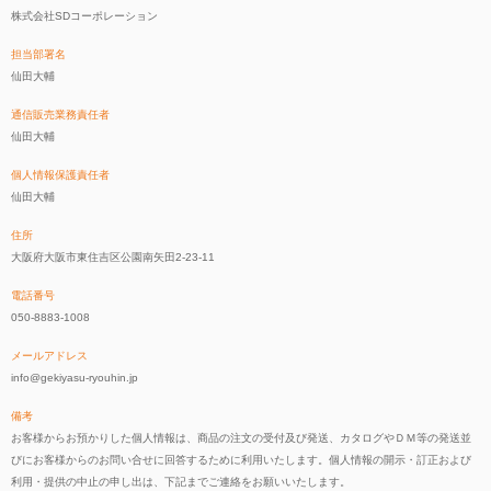
株式会社SDコーポレーション
担当部署名
仙田大輔
通信販売業務責任者
仙田大輔
個人情報保護責任者
仙田大輔
住所
大阪府大阪市東住吉区公園南矢田2-23-11
電話番号
050-8883-1008
メールアドレス
info@gekiyasu-ryouhin.jp
備考
お客様からお預かりした個人情報は、商品の注文の受付及び発送、カタログやＤＭ等の発送並
びにお客様からのお問い合せに回答するために利用いたします。個人情報の開示・訂正および
利用・提供の中止の申し出は、下記までご連絡をお願いいたします。