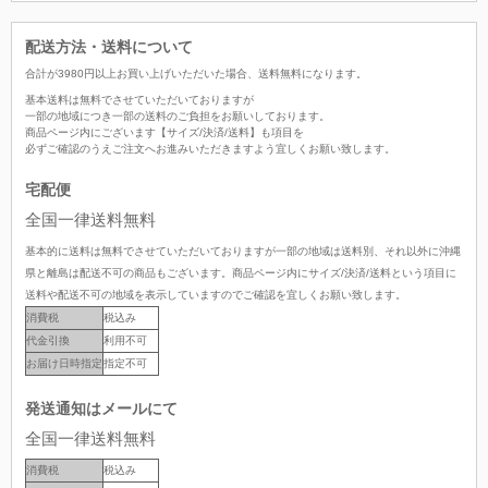
配送方法・送料について
合計が
3980
円以上お買い上げいただいた場合、
送料無料
になります。
基本送料は無料でさせていただいておりますが
一部の地域につき一部の送料のご負担をお願いしております。
商品ページ内にございます【サイズ/決済/送料】も項目を
必ずご確認のうえご注文へお進みいただきますよう宜しくお願い致します。
宅配便
全国一律送料無料
基本的に送料は無料でさせていただいておりますが一部の地域は送料別、それ以外に沖縄
県と離島は配送不可の商品もございます。商品ページ内にサイズ/決済/送料という項目に
送料や配送不可の地域を表示していますのでご確認を宜しくお願い致します。
消費税
税込み
代金引換
利用不可
お届け日時指定
指定不可
発送通知はメールにて
全国一律送料無料
消費税
税込み