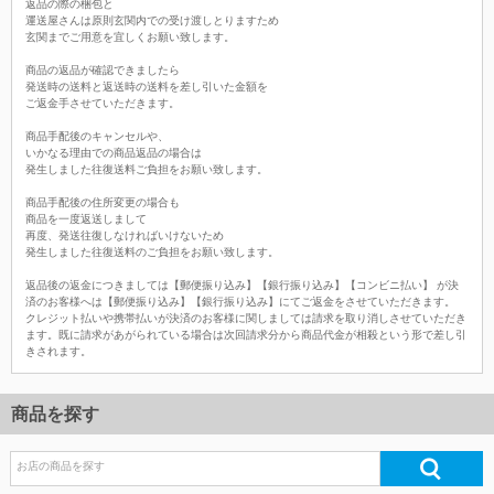
返品の際の梱包と
運送屋さんは原則玄関内での受け渡しとりますため
玄関までご用意を宜しくお願い致します。
商品の返品が確認できましたら
発送時の送料と返送時の送料を差し引いた金額を
ご返金手させていただきます。
商品手配後のキャンセルや、
いかなる理由での商品返品の場合は
発生しました往復送料ご負担をお願い致します。
商品手配後の住所変更の場合も
商品を一度返送しまして
再度、発送往復しなければいけないため
発生しました往復送料のご負担をお願い致します。
返品後の返金につきましては【郵便振り込み】【銀行振り込み】【コンビニ払い】 が決
済のお客様へは【郵便振り込み】【銀行振り込み】にてご返金をさせていただきます。
クレジット払いや携帯払いが決済のお客様に関しましては請求を取り消しさせていただき
ます。既に請求があがられている場合は次回請求分から商品代金が相殺という形で差し引
きされます。
商品を探す