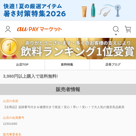
お店TOP
飲料特集
店長ブログ
3,980円以上購入で送料無料!
販売者情報
お店の名前
【全商品】追跡番号付き＆補償付きで発送！安心！早い！安い！で大人気の激安良品家具
お店の会員番号
11501690
販売事業者名