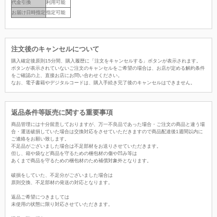
代金引換
利用可能
お届け日時指定
指定可能
注文後のキャンセルについて
購入確定後原則15分間、購入履歴に「注文をキャンセルする」ボタンが表示されます。
ボタンが表示されていないご注文のキャンセルをご希望の場合は、お店が定める解約条件
をご確認の上、直接お店にお問い合わせください。
なお、電子書籍やデジタルコードは、購入手続き完了後のキャンセルはできません。
返品条件等販売に関する重要事項
商品管理には十分留意しておりますが、万一不良品であった場合・ご注文の商品と違う場
合・運送破損していた場合は交換対応をさせていただきますので商品配達後1週間以内に
ご連絡をお願い致します。
不足品がございました場合は不足部材をお送りさせていただきます。
但し、箱や袋など商品を守るための梱包材の傷や凹み等は
あくまで商品を守るための梱包材のため補償対象外となります。
破損をしていた、不足分がございました場合は
原則交換、不足部材の発送の対応となります。
返品ご希望につきましては
未使用の状態に限り対応させていただきます。