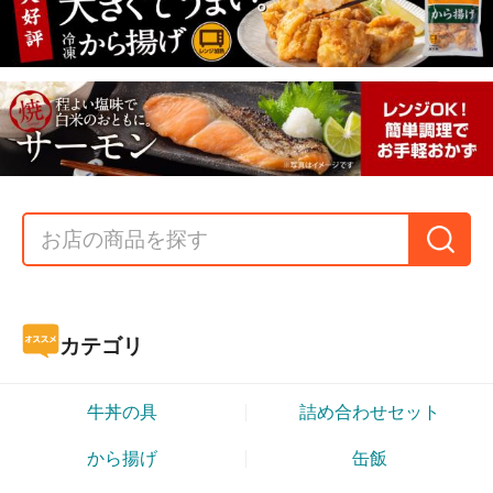
カテゴリ
牛丼の具
詰め合わせセット
から揚げ
缶飯
吉野家 公式 【冷
吉野家 公式 【冷
【お中元・夏ギフ
凍】大人気6品11
凍】牛丼の具 並
ト】吉野家 公式
袋セット (牛丼2袋
盛120g×10袋 お試
【冷凍】牛丼の具
3,996円
4,998円
6,930円
（税込*）
（税込*）
（税込）
豚丼 2袋 牛焼肉丼
し おつまみ 昼ご
6袋＋金文字丼
39P
(1.0%)
49P
(1.0%)
69P
(1.0%)
2袋 親子丼 2袋 焼
はん 冷凍食品 お
(並】セット どん
4.71点
4.51点
鶏丼 2袋 紅生姜1
弁当 おかず クー
ぶり ギフト 有田
(14件)
(36件)
袋入) お試し 冷凍
ル宅急便 仕送り
焼 牛丼 丼 Thanks
食品 お弁当
カード入り どん