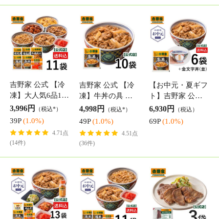
ぶ
【お中元・夏ギフ
【お中元・夏ギフ
吉野家 公式【冷
ト】吉野家 公式
ト】吉野家 公式
凍】牛たん(100g)
【冷凍】牛丼の具
【冷凍】牛丼・豚
×3袋 牛タン 味付
6,156円
4,860円
4,147円
（税込*）
（税込*）
（税込*）
10袋＋トッピング
丼食べ比べセット
き 厚切り 冷凍食
61P
(1.0%)
48P
(1.0%)
41P
(1.0%)
食べ比べセット(
各5袋＋紅生姜1袋
品 惣菜
紅生姜・お新香・
付 お試し サイド
キムチ×各1袋/唐
メニュー Thanks
辛子1本) 【冷凍
カード入り