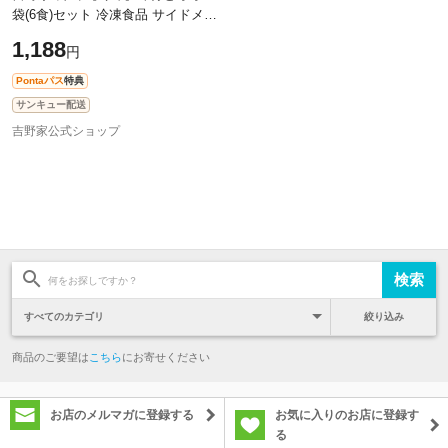
袋(6食)セット 冷凍食品 サイドメニ
ュー 牛丼 うなぎ トッピング 長芋
1,188
円
Pontaパス
特典
サンキュー配送
吉野家公式ショップ
絞り込み
商品のご要望は
こちら
にお寄せください
お店のメルマガに登録する
お気に入りのお店に登録す
る