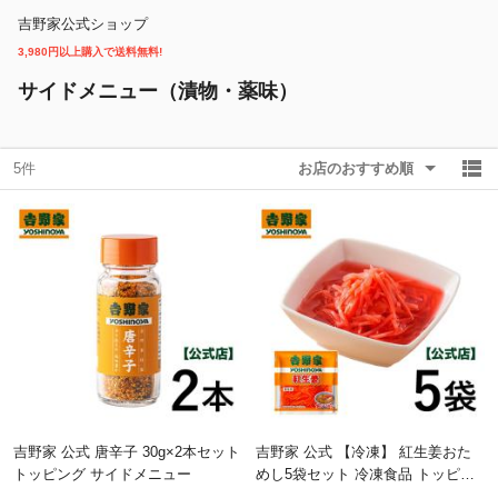
吉野家公式ショップ
3,980円以上購入で送料無料!
除外ワード
除外ワード
サイドメニュー（漬物・薬味）
5件
お店のおすすめ順
吉野家 公式 唐辛子 30g×2本セット
吉野家 公式 【冷凍】 紅生姜おた
トッピング サイドメニュー
めし5袋セット 冷凍食品 トッピン
グ サイドメニュー 薬味