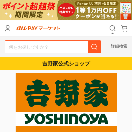
リセット
カテゴリ
カテゴリ
すべて
すべて
価格
価格
すべて
すべて
詳細検索
支払い方法
支払い方法
すべて
すべて
吉野家公式ショップ
その他の条件
その他の条件
送料無料
送料無料
タイムセール
タイムセール
Pontaパス特典対象すべて
Pontaパス特典対象すべて
ポイントUPセレクトのみ
ポイントUPセレクトのみ
サンキュー配送対象
サンキュー配送対象
レビューキャンペーン
レビューキャンペーン
キーワード
キーワード