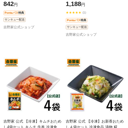
842
1,188
円
円
★★★★★
(1)
Pontaパス
特典
サンキュー配送
Pontaパス
特典
吉野家公式ショップ
サンキュー配送
吉野家公式ショップ
吉野家 公式 【冷凍】キムチおため
吉野家 公式 【冷凍】お新香おため
し4袋セット キムチ 牛丼 冷凍食品
し４袋セット 冷凍食品 漬物 糀 白