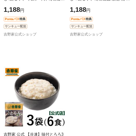
付け合わせ お供 おつまみ 冷凍 冷
菜 冷凍惣菜 おかず 漬け物 お漬物
1,188
1,188
円
円
凍食品 トッピング サイドメニュ
つけもの ご飯のお供 サイドメニ
Pontaパス
特典
Pontaパス
特典
サンキュー配送
サンキュー配送
吉野家公式ショップ
吉野家公式ショップ
吉野家 公式 【冷凍】味付とろろ3