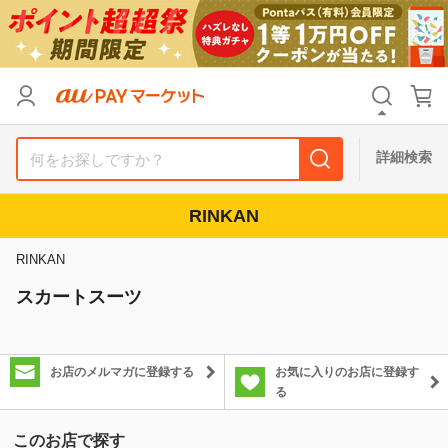
カテゴリ
すべて
価格
すべて
詳細検索
支払い方法
すべて
RINKAN
その他の条件
RINKAN
送料無料
タイムセール
スカートスーツ
Pontaパス特典対象すべて
ポイントUPセレクトのみ
サンキュー配送対象
レビューキャンペーン
お店のメルマガに登録する
お気に入りのお店に登録す
る
キーワード
このお店で探す