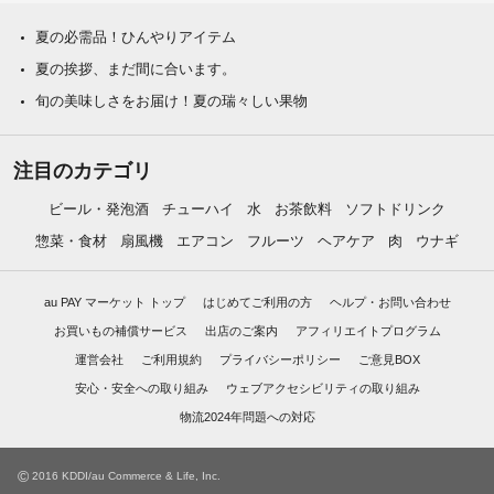
夏の必需品！ひんやりアイテム
夏の挨拶、まだ間に合います。
旬の美味しさをお届け！夏の瑞々しい果物
注目のカテゴリ
ビール・発泡酒
チューハイ
水
お茶飲料
ソフトドリンク
惣菜・食材
扇風機
エアコン
フルーツ
ヘアケア
肉
ウナギ
au PAY マーケット トップ
はじめてご利用の方
ヘルプ・お問い合わせ
お買いもの補償サービス
出店のご案内
アフィリエイトプログラム
運営会社
ご利用規約
プライバシーポリシー
ご意見BOX
安心・安全への取り組み
ウェブアクセシビリティの取り組み
物流2024年問題への対応
©
2016 KDDI/au Commerce & Life, Inc.