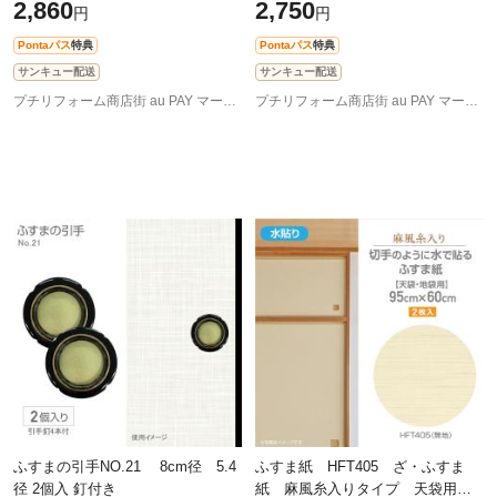
2,860
2,750
円
円
ル シールタイプのふすま紙
94cm×200cm やわらかな淡霞
92cm×2m（
HFK07
Pontaパス
特典
Pontaパス
特典
サンキュー配送
サンキュー配送
プチリフォーム商店街 au PAY マーケット店
プチリフォーム商店街 au PAY マーケット店
ふすまの引手NO.21 8cm径 5.4
ふすま紙 HFT405 ざ・ふすま
径 2個入 釘付き
紙 麻風糸入りタイプ 天袋用