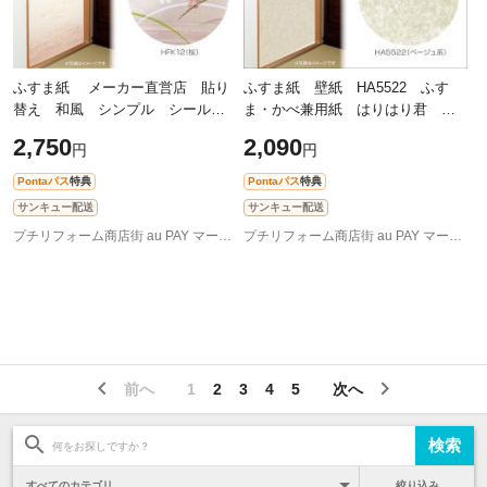
ふすま紙 メーカー直営店 貼り
ふすま紙 壁紙 HA5522 ふす
替え 和風 シンプル シール
ま・かべ兼用紙 はりはり君
シールタイプの粘着ふすま紙 桜 花
92cm×1.85m ベージュ系
2,750
2,090
円
円
柄 さくら 94×180cm HFK12×1
本
Pontaパス
特典
Pontaパス
特典
サンキュー配送
サンキュー配送
プチリフォーム商店街 au PAY マーケット店
プチリフォーム商店街 au PAY マーケット店
前へ
1
2
3
4
5
次へ
絞り込み