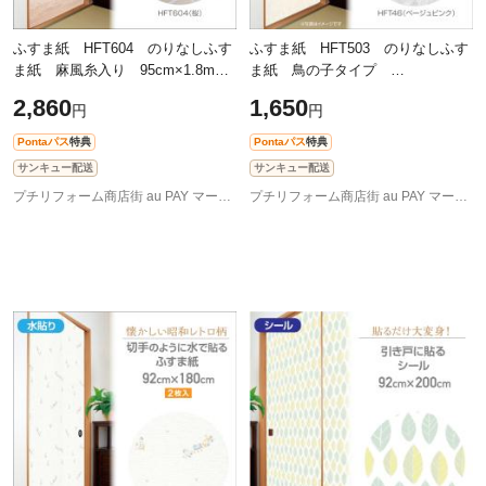
ふすま紙 HFT604 のりなしふす
ふすま紙 HFT503 のりなしふす
ま紙 麻風糸入り 95cm×1.8m 2
ま紙 鳥の子タイプ
枚入 桜
95cm×180cm 2枚入 ベージュピ
2,860
1,650
円
円
ンク
Pontaパス
特典
Pontaパス
特典
サンキュー配送
サンキュー配送
プチリフォーム商店街 au PAY マーケット店
プチリフォーム商店街 au PAY マーケット店