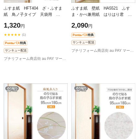
ふすま紙 HFT404 ざ・ふすま
ふすま紙 壁紙 HA5521 ふす
紙 鳥ノ子タイプ 天袋用
ま・かべ兼用紙 はりはり君
95cm×60cm 2枚入 無地
92cm×1.85m ピンク系
1,320
2,090
円
円
★★★★★
(1)
Pontaパス
特典
サンキュー配送
Pontaパス
特典
プチリフォーム商店街 au PAY マーケット店
サンキュー配送
プチリフォーム商店街 au PAY マーケット店