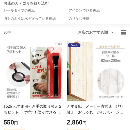
お店のカテゴリを絞り込む
シールタイプの襖紙
アイロンで貼る襖紙
除外ワード
除外ワード
切手のように水を塗って貼る襖紙
のりなし襖紙
98件
お店のおすすめ順
T526 ふすま用引き手の取り替え２
ふすま紙 メーカー直営店 貼り
点セット はずす！取り付ける！
替え おしゃれ かわいい シー
が これで両方できる！ 襖貼り替え
ル 和モダン 引き戸に貼るシー
550
2,860
円
円
の必需品 ネコポス発送対応可
ル シールタイプのふすま紙
92cm×2m（