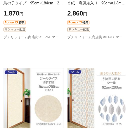
鳥の子タイプ 95cm×184cm 2枚
ま紙 麻風糸入り 95cm×1.8m 2
入 落ち着く山河 再湿 水を塗
枚入 無地
1,870
2,860
円
円
って貼る 鳥の子紙
Pontaパス
特典
Pontaパス
特典
サンキュー配送
サンキュー配送
プチリフォーム商店街 au PAY マーケット店
プチリフォーム商店街 au PAY マーケット店