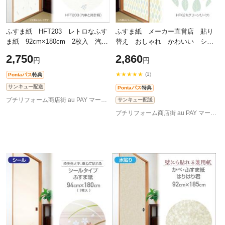
ふすま紙 HFT203 レトロなふす
ふすま紙 メーカー直営店 貼り
ま紙 92cm×180cm 2枚入 汽車
替え おしゃれ かわいい シー
と時計柄 再湿 水を塗って貼る
ル 和モダン
2,750
2,860
円
円
92cm×2m（200cm）×1枚入り グ
リーンリーフ 洋風・北欧
★★★★★
(1)
Pontaパス
特典
サンキュー配送
Pontaパス
特典
プチリフォーム商店街 au PAY マーケット店
サンキュー配送
プチリフォーム商店街 au PAY マーケット店