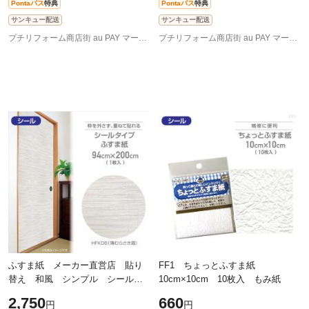
Pontaパス
特典
Pontaパス
特典
サンキュー配送
サンキュー配送
プチリフォーム商店街 au PAY マーケット店
プチリフォーム商店街 au PAY マーケット店
ふすま紙 メーカー直営店 貼り
FF1 ちょっとふすま紙
替え 和風 シンプル シール
10cm×10cm 10枚入 もみ紙
シールタイプの粘着ふすま紙
2,750
660
円
円
94cm×200cm×1枚入り 薄むらさ