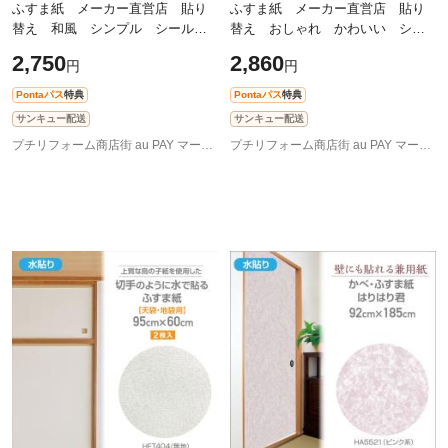
ふすま紙 メーカー直営店 貼り
ふすま紙 メーカー直営店 貼り
替え 和風 シンプル シール
替え おしゃれ かわいい シー
シールタイプの粘着ふすま紙
ル 和モダン 引き戸に貼るシー
2,750
2,860
円
円
94cm×200cm×１枚 おだやかなベ
ル シールタイプのふすま紙
ージュ 無
92cm×2m（
Pontaパス
特典
Pontaパス
特典
サンキュー配送
サンキュー配送
プチリフォーム商店街 au PAY マーケット店
プチリフォーム商店街 au PAY マーケット店