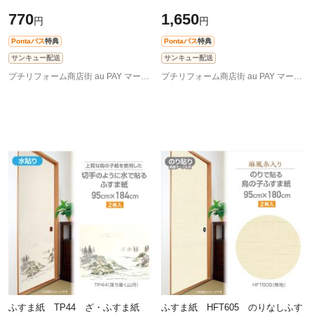
95cm×60cm 2枚入 無地
770
1,650
円
円
Pontaパス
特典
Pontaパス
特典
サンキュー配送
サンキュー配送
プチリフォーム商店街 au PAY マーケット店
プチリフォーム商店街 au PAY マーケット店
ふすま紙 TP44 ざ・ふすま紙
ふすま紙 HFT605 のりなしふす