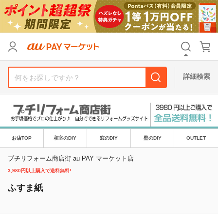
リセット
カテゴリ
カテゴリ
すべて
すべて
価格
価格
すべて
すべて
詳細検索
支払い方法
支払い方法
すべて
すべて
その他の条件
その他の条件
送料無料
送料無料
タイムセール
タイムセール
お店TOP
和室のDIY
窓のDIY
壁のDIY
OUTLET
Pontaパス特典対象すべて
Pontaパス特典対象すべて
ポイントUPセレクトのみ
ポイントUPセレクトのみ
プチリフォーム商店街 au PAY マーケット店
3,980円以上購入で送料無料!
サンキュー配送対象
サンキュー配送対象
レビューキャンペーン
レビューキャンペーン
ふすま紙
キーワード
キーワード