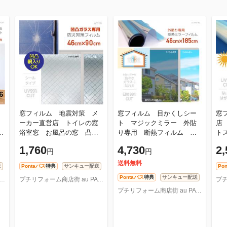
窓フィルム 地震対策 メ
窓フィルム 目かくしシー
窓
ーカー直営店 トイレの窓
ト マジックミラー 外貼
店
ネ
浴室窓 お風呂の窓 凸凹
り専用 断熱フィルム マ
ト
ガラス専用 防災フィルムS
ジックミラー調フィルムSL
ト
1,760
4,730
2,
円
円
飛散防止フィルム ガラ
46cm×185cm ガラスの
フ
ス飛散
破片の飛
プ
送料無料
送
Pontaパス
特典
サンキュー配送
Po
Pontaパス
特典
サンキュー配送
ォーム商店街 au PAY マーケット店
プチリフォーム商店街 au PAY マーケット店
プチリフォーム商店街 au PAY マーケット店