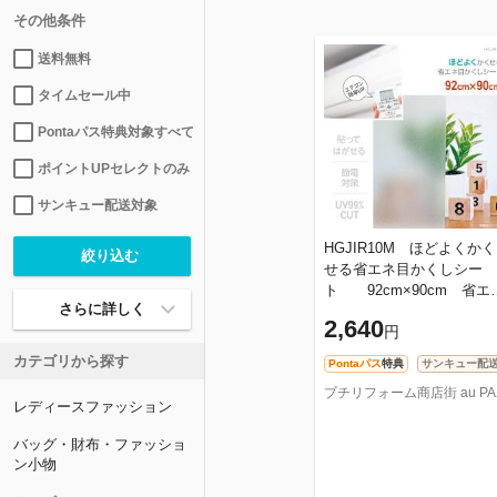
その他条件
送料無料
タイムセール中
Pontaパス特典対象すべて
ポイントUPセレクトのみ
サンキュー配送対象
HGJIR10M ほどよくかく
せる省エネ目かくしシー
ト 92cm×90cm 省エ
さらに詳しく
対策 目かくし効果
2,640
円
カテゴリから探す
Pontaパス
特典
サンキュー配
プチリフ
レディースファッション
バッグ・財布・ファッショ
ン小物