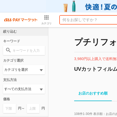
カテゴリ
絞り込む
プチリフォー
キーワード
3,980円以上購入で送料無
カテゴリ選択
UVカットフィル
支払方法
お店のおすすめ順
価格
円～
円
108
件
1-30
件 表示順：
お店の