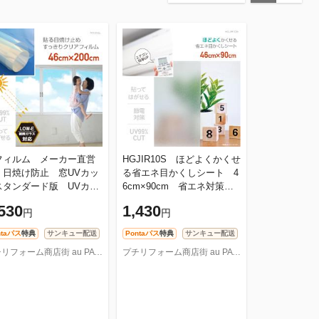
フィルム メーカー直営
HGJIR10S ほどよくかくせ
 日焼け防止 窓UVカッ
る省エネ目かくしシート 4
スタンダード版 UVカッ
6cm×90cm 省エネ対策
フィルム 紫外線カット
目かくし効果
530
1,430
円
円
ィルム 無色透明タイ
 UV波長
ntaパス
特典
サンキュー配送
Pontaパス
特典
サンキュー配送
プチリフォーム商店街 au PAY マーケット店
プチリフォーム商店街 au PAY マーケット店