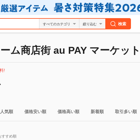
検索
絞り込む
ム商店街 au PAY マーケッ
料!
ム
人気順
価格安い順
価格高い順
新着順
取引多い順
おすすめ順