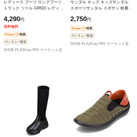
レディース ブーツ ロングブーツ
サンダル キッズ キッズサンダル
トラック ソール GR501 レディー
スポーツサンダル スポサン 軽量
ス靴 靴 シューズ クッション 中敷
面テープ 着脱簡単 人気 ブランド
4,290
2,750
円
円
き 疲れない 歩きやすい ボリュー
2E相当 ギャップ GAP GPK22435C
ム
ブラ
送料無料
Pontaパス
特典
Pontaパス
特典
サンキュー配送
サンキュー配送
SHOE PLAZA au PAY マーケット店
SHOE PLAZA au PAY マーケット店