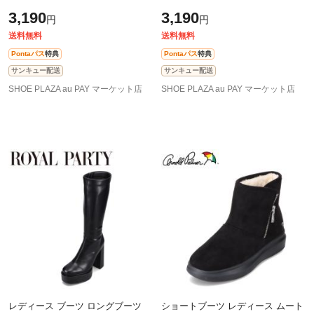
GR504 レディース靴 靴 シューズ
メタル GR506 レディース靴 靴 シ
3,190
3,190
円
円
ゴム クッション 中敷き 疲れない
ューズクッション 中敷き 疲れな
歩
送料無料
送料無料
Pontaパス
特典
Pontaパス
特典
サンキュー配送
サンキュー配送
SHOE PLAZA au PAY マーケット店
SHOE PLAZA au PAY マーケット店
レディース ブーツ ロングブーツ
ショートブーツ レディース ムート