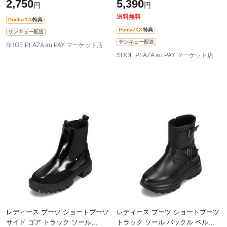
2,750
5,390
円
円
ッズサンダル キッズ靴 子供靴 靴
ボリー lafarfa
シ
送料無料
Pontaパス
特典
Pontaパス
特典
サンキュー配送
サンキュー配送
SHOE PLAZA au PAY マーケット店
SHOE PLAZA au PAY マーケット店
レディース ブーツ ショートブーツ
レディース ブーツ ショートブーツ
サイド ゴア トラック ソール
トラック ソール バックル ベルト