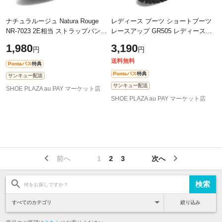
ナチュラルージュ Natura Rouge
レディース ブーツ ショートブーツ
NR-7023 2E相当 ストラップパンプ
レースアップ GR505 レディース靴
ス 太めヒール ラウンドトゥ 甲ス
靴 シューズ クッション 中敷き 疲
1,980
3,190
円
円
トラップ シンプル 定番 人気 ブラ
れない 歩きやすい ファスナー ジ
ック
送料無料
Pontaパス
特典
Pontaパス
特典
サンキュー配送
サンキュー配送
SHOE PLAZA au PAY マーケット店
SHOE PLAZA au PAY マーケット店
前へ
1
2
3
次へ
絞り込み