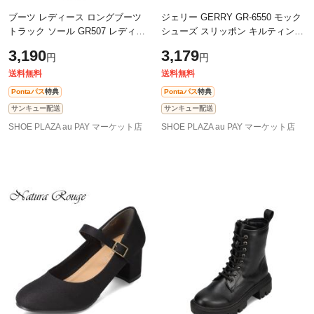
ブーツ レディース ロングブーツ
ジェリー GERRY GR-6550 モック
トラック ソール GR507 レディー
シューズ スリッポン キルティング
ス靴 靴 シューズ クッション 中敷
アウトドア キャンプ 人気 ブラン
3,190
3,179
円
円
き 疲れない 歩きやすい ストレッ
ド おしゃれ カーキ
チ
送料無料
送料無料
Pontaパス
特典
Pontaパス
特典
サンキュー配送
サンキュー配送
SHOE PLAZA au PAY マーケット店
SHOE PLAZA au PAY マーケット店