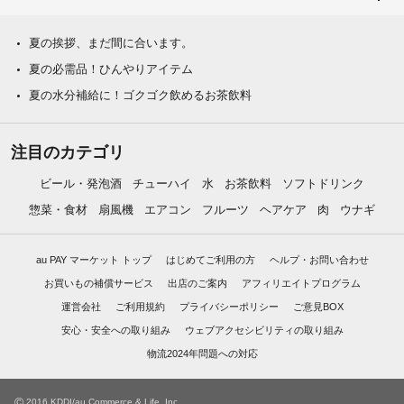
夏の挨拶、まだ間に合います。
夏の必需品！ひんやりアイテム
夏の水分補給に！ゴクゴク飲めるお茶飲料
注目のカテゴリ
ビール・発泡酒
チューハイ
水
お茶飲料
ソフトドリンク
惣菜・食材
扇風機
エアコン
フルーツ
ヘアケア
肉
ウナギ
au PAY マーケット トップ
はじめてご利用の方
ヘルプ・お問い合わせ
お買いもの補償サービス
出店のご案内
アフィリエイトプログラム
運営会社
ご利用規約
プライバシーポリシー
ご意見BOX
安心・安全への取り組み
ウェブアクセシビリティの取り組み
物流2024年問題への対応
©
2016 KDDI/au Commerce & Life, Inc.