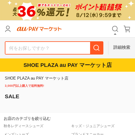
リセット
カテゴリ
カテゴリ
すべて
すべて
価格
価格
すべて
すべて
詳細検索
支払い方法
支払い方法
すべて
すべて
SHOE PLAZA au PAY マーケット店
その他の条件
その他の条件
SHOE PLAZA au PAY マーケット店
送料無料
送料無料
タイムセール
タイムセール
3,000円以上購入で送料無料!
SALE
Pontaパス特典対象すべて
Pontaパス特典対象すべて
ポイントUPセレクトのみ
ポイントUPセレクトのみ
サンキュー配送対象
サンキュー配送対象
レビューキャンペーン
レビューキャンペーン
お店のカテゴリを絞り込む
秋冬レディースシューズ
キッズ・ジュニアシューズ
キーワード
キーワード
メンズシューズ
ブランドスニーカー