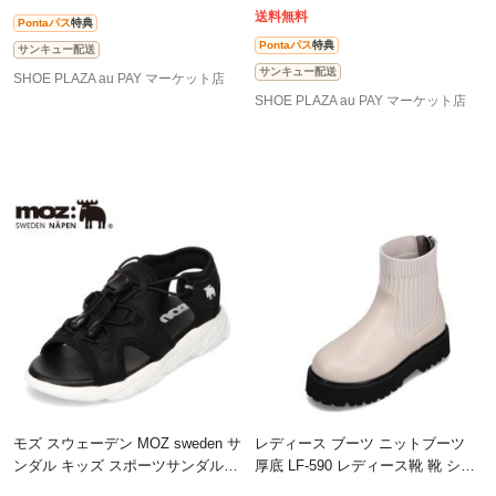
NR
送料無料
Pontaパス
特典
Pontaパス
特典
サンキュー配送
サンキュー配送
SHOE PLAZA au PAY マーケット店
SHOE PLAZA au PAY マーケット店
モズ スウェーデン MOZ sweden サ
レディース ブーツ ニットブーツ
ンダル キッズ スポーツサンダル
厚底 LF-590 レディース靴 靴 シュ
スポサン 子供靴 男の子 女の子 キ
ーズ 人気 ブランド おしゃれ アイ