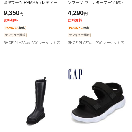
厚底ブーツ RPM2075 レディース
ンブーツ ウィンターブーツ 防水
靴 靴 シューズ クッション 中敷き
晴雨兼用 ファスナー 防寒 人気 ブ
9,350
4,290
円
円
疲れない 歩きやすい ボリューム
ランド アーノルドパーマー Arnold
ソー
送料無料
送料無料
Pontaパス
特典
Pontaパス
特典
サンキュー配送
サンキュー配送
SHOE PLAZA au PAY マーケット店
SHOE PLAZA au PAY マーケット店