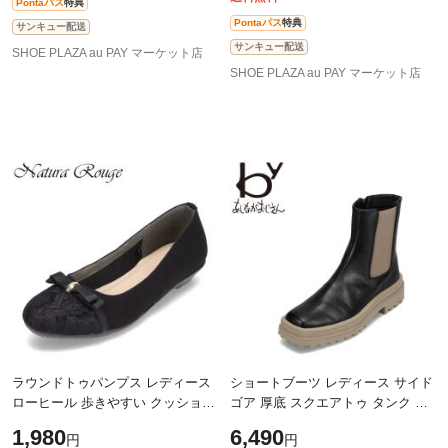
Pontaパス
特典
Pontaパス
特典
サンキュー配送
サンキュー配送
SHOE PLAZA au PAY マーケット店
SHOE PLAZA au PAY マーケット店
ラウンドトゥパンプス レディース
ショートブーツ レディース サイド
ローヒール 歩きやすい クッション
ゴア 厚底 スクエアトゥ タンク ボ
モールドソール シンプル 2E相当
リューム ソール トレンド モード
1,980
6,490
円
円
ナチュラルージュ Natura Rouge
人気 ブランド 2E相当 バイアシナ