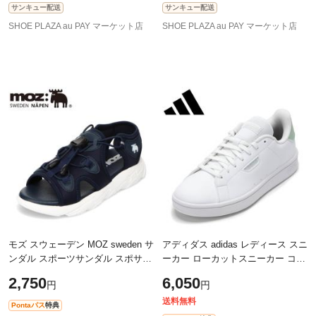
サンキュー配送
サンキュー配送
SHOE PLAZA au PAY マーケット店
SHOE PLAZA au PAY マーケット店
モズ スウェーデン MOZ sweden サ
アディダス adidas レディース スニ
ンダル スポーツサンダル スポサン
ーカー ローカットスニーカー コー
キッズサンダル 子供靴 キッズ靴
トスニーカー レディース靴 靴 シ
2,750
6,050
円
円
子供靴 靴 シューズ 男の子 アウト
ューズ URBAN COURT W ベーシ
ック
送料無料
Pontaパス
特典