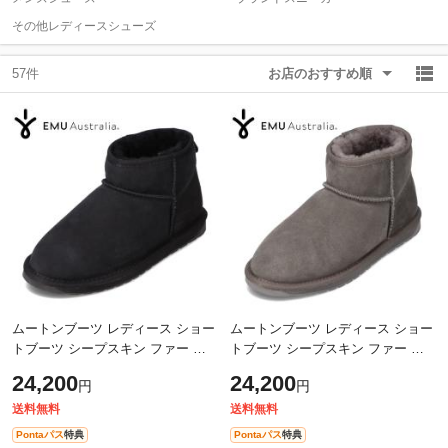
その他レディースシューズ
除外ワード
除外ワード
57件
お店のおすすめ順
ムートンブーツ レディース ショー
ムートンブーツ レディース ショー
トブーツ シープスキン ファー ボ
トブーツ シープスキン ファー ボ
ア 防寒 暖かい 冬靴 ミニ丈 人気 ブ
ア 防寒 暖かい 冬靴 ミニ丈 人気 ブ
24,200
24,200
円
円
ランド エミュー EMU W10937 ブ
ランド エミュー EMU W10937 チ
ラ
ャ
送料無料
送料無料
Pontaパス
特典
Pontaパス
特典