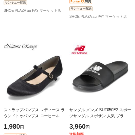
Pontaパス
特典
サンキュー配送
サンキュー配送
SHOE PLAZA au PAY マーケット店
SHOE PLAZA au PAY マーケット店
ストラップパンプス レディース ラ
サンダル メンズ SUF050E2 スポー
ウンドトゥパンプス ローヒール 歩
ツサンダル スポサン 人気 ブラン
きやすい クッション モールドソー
ド D ニューバランス new balance
1,980
3,960
円
円
ル シンプル 2E相当 ナチュラルー
SUF050E2D ブラック 靴 シューズ
送料無料