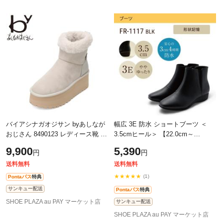
バイアシナガオジサン byあしなが
幅広 3E 防水 ショートブーツ ＜
おじさん 8490123 レディース靴 靴
3.5cmヒール＞ 【22.0cm～
シューズ 2E 相当 ムートン ブーツ
25.5cm】 fuwaraku フワラク FR
9,900
5,390
円
円
防寒 ショート 厚底 軽量 ボア フ
-1117 ブラック
送料無料
送料無料
★★★★★
(1)
Pontaパス
特典
サンキュー配送
Pontaパス
特典
SHOE PLAZA au PAY マーケット店
サンキュー配送
SHOE PLAZA au PAY マーケット店