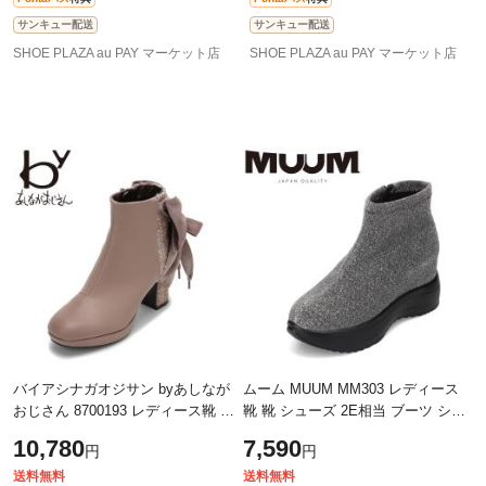
サンキュー配送
サンキュー配送
SHOE PLAZA au PAY マーケット店
SHOE PLAZA au PAY マーケット店
バイアシナガオジサン byあしなが
ムーム MUUM MM303 レディース
おじさん 8700193 レディース靴 靴
靴 靴 シューズ 2E相当 ブーツ ショ
シューズ 2E 相当 ブーツ ショート
ート ストレッチ 厚底 インヒール
10,780
7,590
円
円
リボン 2way エレガント フェミニ
ウェッジソール 美脚 高機能 モー
ド
送料無料
送料無料