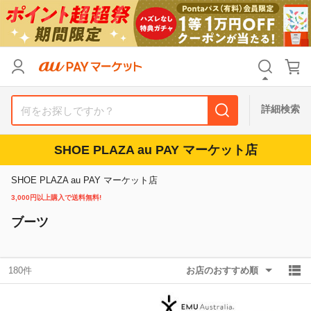
リセット
カテゴリ
カテゴリ
すべて
すべて
価格
価格
すべて
すべて
詳細検索
支払い方法
支払い方法
すべて
すべて
SHOE PLAZA au PAY マーケット店
その他の条件
その他の条件
SHOE PLAZA au PAY マーケット店
送料無料
送料無料
タイムセール
タイムセール
3,000円以上購入で送料無料!
ブーツ
Pontaパス特典対象すべて
Pontaパス特典対象すべて
ポイントUPセレクトのみ
ポイントUPセレクトのみ
サンキュー配送対象
サンキュー配送対象
レビューキャンペーン
レビューキャンペーン
180件
お店のおすすめ順
キーワード
キーワード