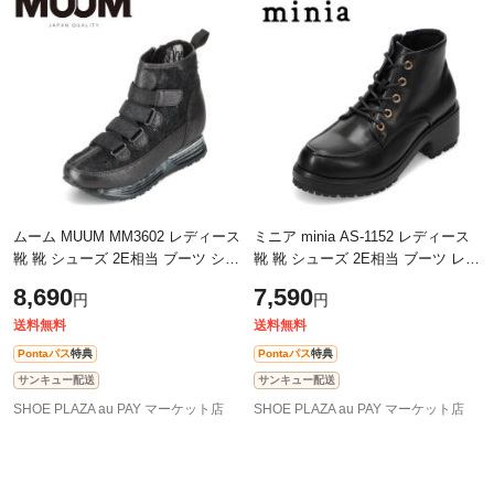
ムーム MUUM MM3602 レディース
ミニア minia AS-1152 レディース
靴 靴 シューズ 2E相当 ブーツ ショ
靴 靴 シューズ 2E相当 ブーツ レー
ート スニーカー 厚底 レース チュ
スアップ ショート 厚底 ファスナ
8,690
7,590
円
円
ール クリア グリッター ラメ キラ
ー ジッパー チャック ボリューム
キ
ソ
送料無料
送料無料
Pontaパス
特典
Pontaパス
特典
サンキュー配送
サンキュー配送
SHOE PLAZA au PAY マーケット店
SHOE PLAZA au PAY マーケット店