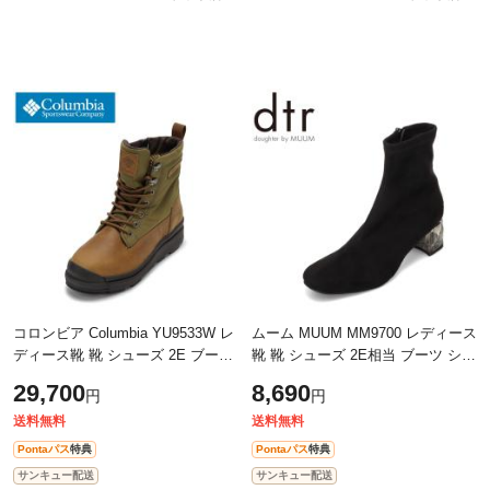
コロンビア Columbia YU9533W レ
ムーム MUUM MM9700 レディース
ディース靴 靴 シューズ 2E ブーツ
靴 靴 シューズ 2E相当 ブーツ ショ
スノー ウィンター アウトドア 防
ート ストレッチ ラインストーン
29,700
8,690
円
円
水 防寒 ショート クッション性 保
ビジュー キラキラ クリア チャン
温
キー
送料無料
送料無料
Pontaパス
特典
Pontaパス
特典
サンキュー配送
サンキュー配送