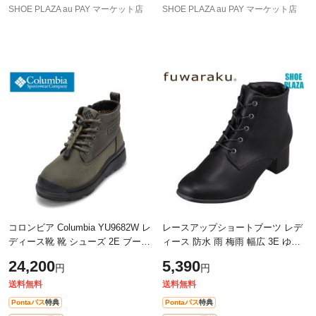
SHOE PLAZA au PAY マーケット店
SHOE PLAZA au PAY マーケット店
コロンビア Columbia YU9682W レ
レースアップショートブーツ レデ
ディース靴 靴 シューズ 2E ブーツ
ィース 防水 雨 梅雨 幅広 3E ゆっ
スノー ウィンター アウトドア 防
たり 疲れにくい 防滑 滑りにくい
24,200
5,390
円
円
水 防寒 ショート クッション性 保
抗菌 防臭 ファスナー 着脱簡単 脱
温
送料無料
送料無料
Pontaパス
特典
Pontaパス
特典