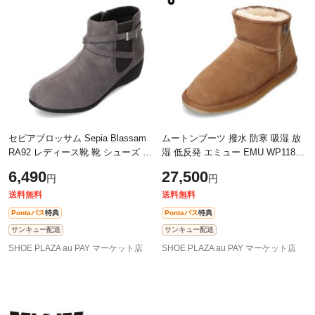
除外ワード
除外ワード
セピアブロッサム Sepia Blassam
ムートンブーツ 撥水 防寒 吸湿 放
RA92 レディース靴 靴 シューズ ブ
湿 低反発 エミュー EMU WP11875
ーツ サイド ゴア ゴム ショート フ
レディース靴 靴 シューズ 3E相当
6,490
27,500
円
円
ァスナー ジッパー チャック ウェ
ショートブーツ PlatinumSlimDarlin
送料無料
送料無料
Pontaパス
特典
Pontaパス
特典
サンキュー配送
サンキュー配送
SHOE PLAZA au PAY マーケット店
SHOE PLAZA au PAY マーケット店