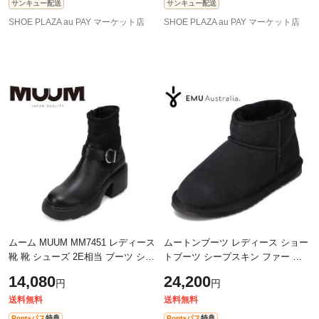
サンキュー配送
サンキュー配送
SHOE PLAZA au PAY マーケット店
SHOE PLAZA au PAY マーケット店
ムーム MUUM MM7451 レディース
ムートンブーツ レディース ショー
靴 靴 シューズ 2E相当 ブーツ ショ
トブーツ シープスキン ファー ボ
ート エンジニア ニット ソックス
ア 防寒 暖かい 冬靴 ミニ丈 人気 ブ
14,080
24,200
円
円
厚底 ファスナー ジッパー チャッ
ランド エミュー EMU W10937 ブ
ク
ラ
送料無料
送料無料
Pontaパス
特典
Pontaパス
特典