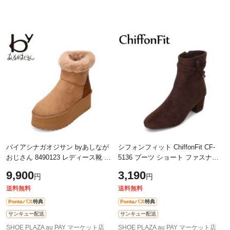
バイアシナガオジサン byあしなが
シフォンフィット ChiffonFit CF-
おじさん 8490123 レディース靴 靴
5136 ブーツ ショート ファスナー
シューズ 2E 相当 ムートン ブーツ
ジッパー チャック ベルト バック
9,900
3,190
円
円
防寒 ショート 厚底 軽量 ボア フ
ル 2WAY シンプル ダークブラウン
送料無料
送料無料
Pontaパス
特典
Pontaパス
特典
サンキュー配送
サンキュー配送
SHOE PLAZA au PAY マーケット店
SHOE PLAZA au PAY マーケット店