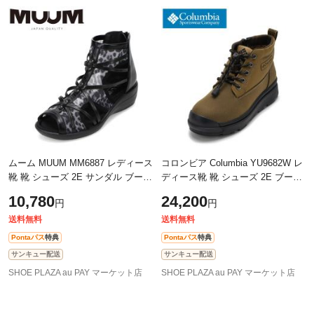
ムーム MUUM MM6887 レディース
コロンビア Columbia YU9682W レ
靴 靴 シューズ 2E サンダル ブーツ
ディース靴 靴 シューズ 2E ブーツ
グラディエーター ショート レース
スノー ウィンター アウトドア 防
10,780
24,200
円
円
チュール メッシュ 通気性 ファス
水 防寒 ショート クッション性 保
温
送料無料
送料無料
Pontaパス
特典
Pontaパス
特典
サンキュー配送
サンキュー配送
SHOE PLAZA au PAY マーケット店
SHOE PLAZA au PAY マーケット店