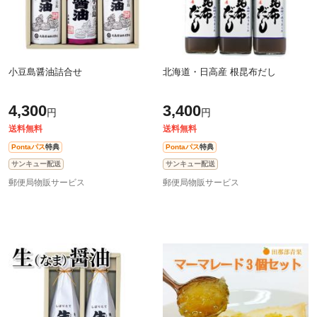
小豆島醤油詰合せ
北海道・日高産 根昆布だし
4,300
3,400
円
円
送料無料
送料無料
Pontaパス
特典
Pontaパス
特典
サンキュー配送
サンキュー配送
郵便局物販サービス
郵便局物販サービス