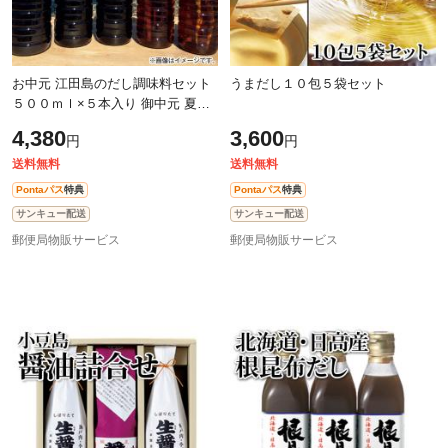
お中元 江田島のだし調味料セット
うまだし１０包５袋セット
５００ｍｌ×５本入り 御中元 夏ギ
フト ギフト 贈答 プレゼント 送料
4,380
3,600
円
円
込み
送料無料
送料無料
Pontaパス
特典
Pontaパス
特典
サンキュー配送
サンキュー配送
郵便局物販サービス
郵便局物販サービス