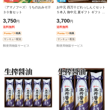
〈アマノフーズ〉うちのおみそ汁
お中元 四万十どれっしんぐセット
３０食セット
５本入 御中元 夏ギフト ギフト 贈
答 プレゼント 送料込み
3,750
3,700
円
円
送料無料
送料無料
Pontaパス
特典
Pontaパス
特典
サンキュー配送
サンキュー配送
郵便局物販サービス
郵便局物販サービス