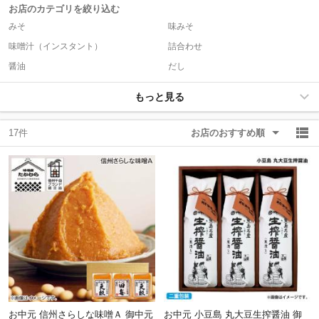
お店のカテゴリを絞り込む
みそ
味みそ
除外ワード
除外ワード
味噌汁（インスタント）
詰合わせ
醤油
だし
もっと見る
17件
お店のおすすめ順
お中元 信州さらしな味噌Ａ 御中元
お中元 小豆島 丸大豆生搾醤油 御