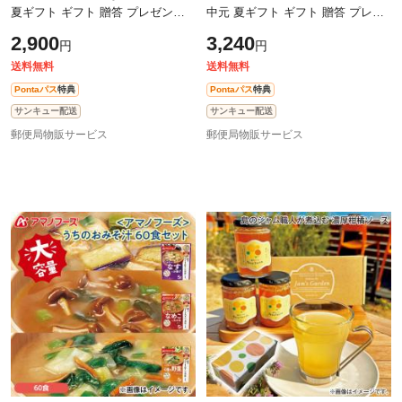
夏ギフト ギフト 贈答 プレゼント
中元 夏ギフト ギフト 贈答 プレゼ
送料込み
ント 送料込み
2,900
3,240
円
円
送料無料
送料無料
Pontaパス
特典
Pontaパス
特典
サンキュー配送
サンキュー配送
郵便局物販サービス
郵便局物販サービス