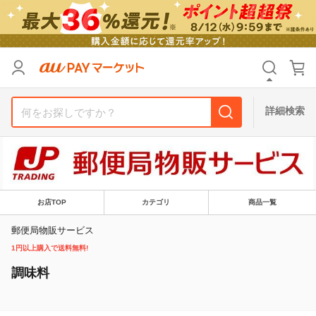
リセット
カテゴリ
カテゴリ
すべて
すべて
価格
価格
すべて
すべて
詳細検索
支払い方法
支払い方法
すべて
すべて
その他の条件
その他の条件
送料無料
送料無料
タイムセール
タイムセール
お店TOP
カテゴリ
商品一覧
Pontaパス特典対象すべて
Pontaパス特典対象すべて
ポイントUPセレクトのみ
ポイントUPセレクトのみ
郵便局物販サービス
1円以上購入で送料無料!
サンキュー配送対象
サンキュー配送対象
レビューキャンペーン
レビューキャンペーン
調味料
キーワード
キーワード