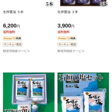
生搾醤油 ５本
生搾醤油 ３本
6,200
3,900
円
円
送料無料
送料無料
Pontaパス
特典
Pontaパス
特典
サンキュー配送
サンキュー配送
郵便局物販サービス
郵便局物販サービス