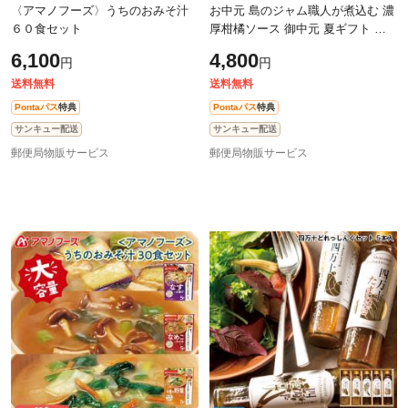
〈アマノフーズ〉うちのおみそ汁
お中元 島のジャム職人が煮込む 濃
６０食セット
厚柑橘ソース 御中元 夏ギフト ギ
フト 贈答 プレゼント 送料込み
6,100
4,800
円
円
送料無料
送料無料
Pontaパス
特典
Pontaパス
特典
サンキュー配送
サンキュー配送
郵便局物販サービス
郵便局物販サービス