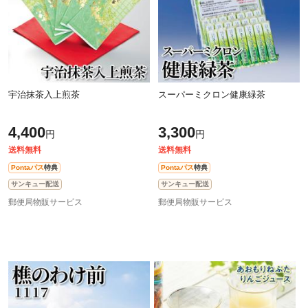
宇治抹茶入上煎茶
スーパーミクロン健康緑茶
4,400
3,300
円
円
送料無料
送料無料
Pontaパス
特典
Pontaパス
特典
サンキュー配送
サンキュー配送
郵便局物販サービス
郵便局物販サービス