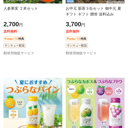
人参果実 ２本セット
お中元 新茶３缶セット 御中元 夏
ギフト ギフト 贈答 送料込み
2,700
3,700
円
円
送料無料
送料無料
Pontaパス
特典
Pontaパス
特典
サンキュー配送
サンキュー配送
郵便局物販サービス
郵便局物販サービス