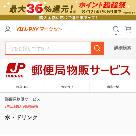
リセット
カテゴリ
カテゴリ
すべて
すべて
価格
価格
すべて
すべて
詳細検索
支払い方法
支払い方法
すべて
すべて
その他の条件
その他の条件
送料無料
送料無料
タイムセール
タイムセール
お店TOP
カテゴリ
商品一覧
Pontaパス特典対象すべて
Pontaパス特典対象すべて
ポイントUPセレクトのみ
ポイントUPセレクトのみ
郵便局物販サービス
1円以上購入で送料無料!
サンキュー配送対象
サンキュー配送対象
レビューキャンペーン
レビューキャンペーン
水・ドリンク
キーワード
キーワード