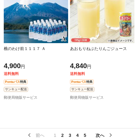
樵のわけ前１１１７ Ａ
あおもりねぶたりんごジュース
4,900
4,840
円
円
送料無料
送料無料
Pontaパス
特典
Pontaパス
特典
サンキュー配送
サンキュー配送
郵便局物販サービス
郵便局物販サービス
前へ
1
2
3
4
5
次へ