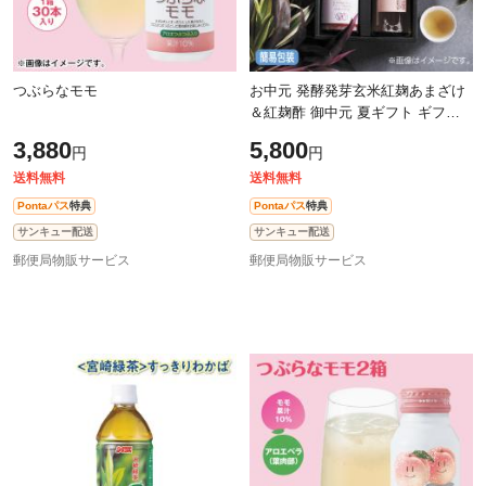
つぶらなモモ
お中元 発酵発芽玄米紅麹あまざけ
＆紅麹酢 御中元 夏ギフト ギフト
贈答 プレゼント 送料込み
3,880
5,800
円
円
送料無料
送料無料
Pontaパス
特典
Pontaパス
特典
サンキュー配送
サンキュー配送
郵便局物販サービス
郵便局物販サービス