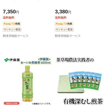
7,350
3,380
円
円
送料無料
送料無料
Pontaパス
特典
Pontaパス
特典
サンキュー配送
サンキュー配送
郵便局物販サービス
郵便局物販サービス