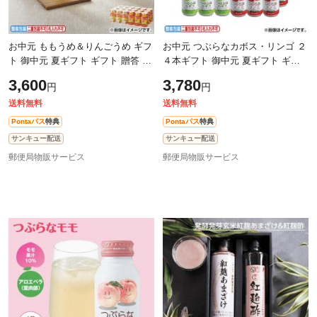
お中元 ももうめ＆りんごうめ ギフ
お中元 つぶらなカボス・リンゴ ２
ト 御中元 夏ギフト ギフト 贈答 送
４本ギフト 御中元 夏ギフト ギフ
料込み
ト 贈答 送料込み
3,600
3,780
円
円
送料無料
送料無料
Pontaパス
特典
Pontaパス
特典
サンキュー配送
サンキュー配送
郵便局物販サービス
郵便局物販サービス