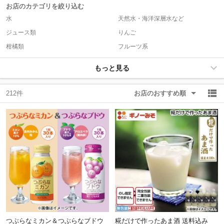
お店のカテゴリを絞り込む
水
天然水・海洋深層水など
除外ワード
除外ワード
ジュース類
りんご
柑橘類
フルーツ系
もっと見る
212件
お店のおすすめ順
つぶらなミカン＆つぶらなブドウ
糀だけで作ったあま酒 送料込み