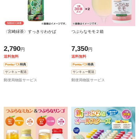
〈宮崎緑茶〉すっきりわかば
つぶらなモモ２箱
2,790
7,350
円
円
送料無料
送料無料
Pontaパス
特典
Pontaパス
特典
サンキュー配送
サンキュー配送
郵便局物販サービス
郵便局物販サービス