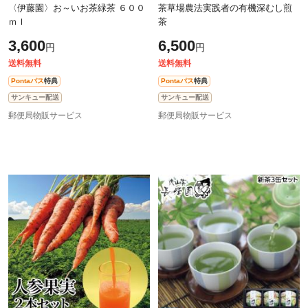
〈伊藤園〉お～いお茶緑茶 ６００
茶草場農法実践者の有機深むし煎
ｍｌ
茶
3,600
6,500
円
円
送料無料
送料無料
Pontaパス
特典
Pontaパス
特典
サンキュー配送
サンキュー配送
郵便局物販サービス
郵便局物販サービス