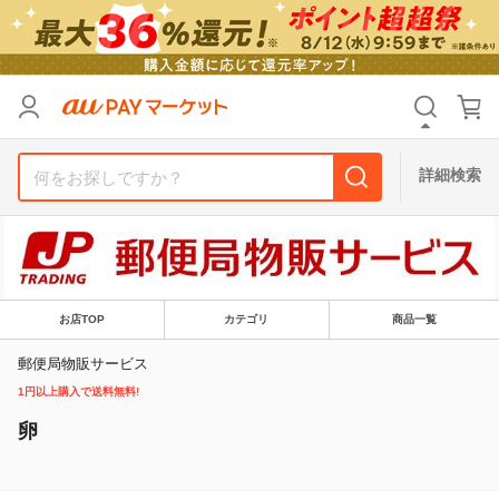
リセット
カテゴリ
カテゴリ
すべて
すべて
価格
価格
すべて
すべて
詳細検索
支払い方法
支払い方法
すべて
すべて
その他の条件
その他の条件
送料無料
送料無料
タイムセール
タイムセール
お店TOP
カテゴリ
商品一覧
Pontaパス特典対象すべて
Pontaパス特典対象すべて
ポイントUPセレクトのみ
ポイントUPセレクトのみ
郵便局物販サービス
1円以上購入で送料無料!
サンキュー配送対象
サンキュー配送対象
レビューキャンペーン
レビューキャンペーン
卵
キーワード
キーワード