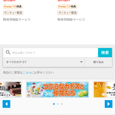
送料無料
送料無料
Pontaパス
特典
Pontaパス
特典
サンキュー配送
サンキュー配送
郵便局物販サービス
郵便局物販サービス
絞り込み
商品のご要望は
こちら
にお寄せください
・
・
・