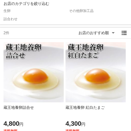
お店のカテゴリを絞り込む
生卵
その他卵加工品
除外ワード
除外ワード
詰合わせ
2件
お店のおすすめ順
蔵王地養卵詰合せ
蔵王地養卵 紅白たまご
4,800
4,300
円
円