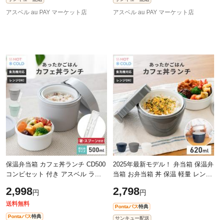
アスベル au PAY マーケット店
アスベル au PAY マーケット店
保温弁当箱 カフェ丼ランチ CD500
2025年最新モデル！ 弁当箱 保温弁
コンビセット 付き アスベル ラン
当箱 お弁当箱 丼 保温 軽量 レンジ
チボックス 弁当箱 保温 丼 2段 女
対応 食洗器対応 冷蔵 抗菌 2段 ラ
2,998
2,798
円
円
子 男子 女性 男性 おしゃれ 抗菌
ンチボックス ランチジャー 女子
送料無料
Pontaパス
特典
Pontaパス
特典
サンキュー配送