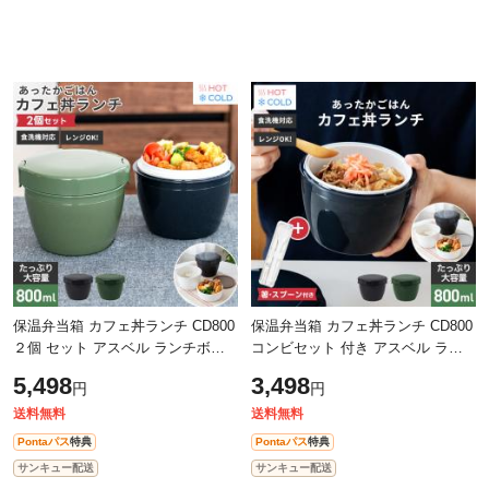
保温弁当箱 カフェ丼ランチ CD800
保温弁当箱 カフェ丼ランチ CD800
２個 セット アスベル ランチボッ
コンビセット 付き アスベル ラン
クス 弁当箱 保温 丼 2段 女子 男子
チボックス 弁当箱 保温 丼 2段 女
5,498
3,498
円
円
女性 男性 おしゃれ 抗菌 ランチ
子 男子 女性 男性 おしゃれ 抗菌
送料無料
送料無料
Pontaパス
特典
Pontaパス
特典
サンキュー配送
サンキュー配送