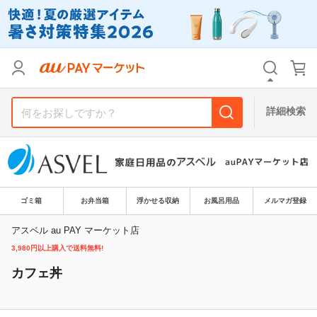
リセット
カテゴリ
カテゴリ
すべて
すべて
価格
価格
すべて
すべて
詳細検索
支払い方法
支払い方法
すべて
すべて
その他の条件
その他の条件
送料無料
送料無料
タイムセール
タイムセール
ゴミ箱
お弁当箱
浮かせる収納
お風呂用品
メルマガ登録
Pontaパス特典対象すべて
Pontaパス特典対象すべて
ポイントUPセレクトのみ
ポイントUPセレクトのみ
アスベル au PAY マーケット店
3,980円以上購入で送料無料!
サンキュー配送対象
サンキュー配送対象
レビューキャンペーン
レビューキャンペーン
カフェ丼
キーワード
キーワード