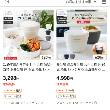
12件
お店のおすすめ順
除外ワード
除外ワード
2025年最新モデル！ 弁当箱 保温弁
弁当箱 保温弁当箱 お弁当箱 丼 保
当箱 お弁当箱 丼 保温 軽量 レンジ
温 軽量 レンジ対応 食洗機対応 冷
対応 食洗器対応 冷蔵 抗菌 2段 ラ
蔵 抗菌 2段 ランチボックス ランチ
3,298
4,998
円
円
ンチボックス ランチジャー 女子
ジャー 女子 男子 女性 男性 おし
送料無料
送料無料
Pontaパス
特典
Pontaパス
特典
サンキュー配送
サンキュー配送
アスベル au PAY マーケット店
アスベル au PAY マーケット店