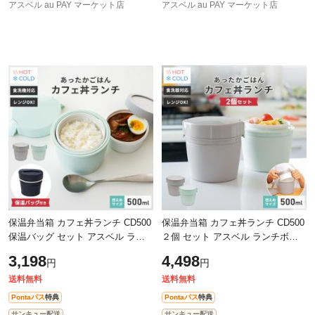
アスベル au PAY マーケット店
アスベル au PAY マーケット店
保温弁当箱 カフェ丼ランチ CD500
保温弁当箱 カフェ丼ランチ CD500
保温バッグ セット アスベル ラン
２個 セット アスベル ランチボッ
チボックス 弁当箱 保温 丼 2段 女
クス 弁当箱 保温 丼 2段 女子 男子
3,198
4,498
円
円
子 男子 女性 男性 おしゃれ 抗菌
女性 男性 おしゃれ 抗菌 ランチ
送料無料
送料無料
Pontaパス
特典
Pontaパス
特典
サンキュー配送
サンキュー配送