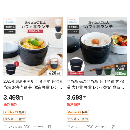
2025年最新モデル！ 弁当箱 保温弁
弁当箱 保温弁当箱 お弁当箱 丼 保
当箱 お弁当箱 丼 保温 軽量 レンジ
温 大容量 軽量 レンジ対応 食洗器
対応 食洗器対応 冷蔵 抗菌 2段 ラ
対応 冷蔵 抗菌 2段 ランチボックス
3,498
3,698
円
円
ンチボックス ランチジャー 女子
ランチジャー 女子 男子 女性 男
送料無料
送料無料
Pontaパス
特典
Pontaパス
特典
サンキュー配送
サンキュー配送
アスベル au PAY マーケット店
アスベル au PAY マーケット店