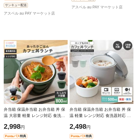
サンキュー配送
アスベル au PAY マーケット店
アスベル au PAY マーケット店
弁当箱 保温弁当箱 お弁当箱 丼 保
弁当箱 保温弁当箱 お弁当箱 丼 保
温 大容量 軽量 レンジ対応 食洗器
温 軽量 レンジ対応 食洗器対応 冷
対応 冷蔵 抗菌 2段 ランチボックス
蔵 抗菌 2段 ランチボックス ランチ
2,998
2,498
円
円
ランチジャー 女子 男子 女性 男
ジャー 女子 男子 女性 男性 おし
Pontaパス
特典
Pontaパス
特典