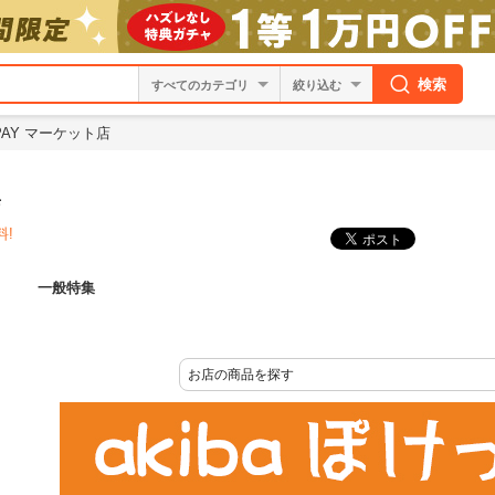
検索
絞り込む
 PAY マーケット店
店
料!
一般特集