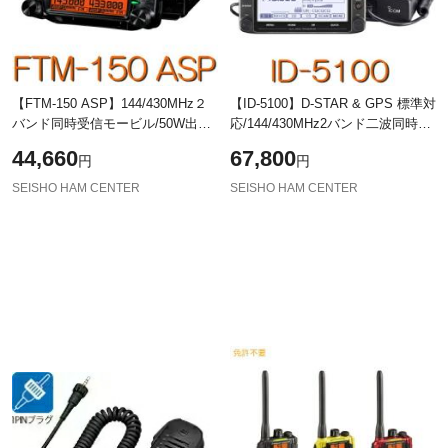
【FTM-150 ASP】144/430MHz２
【ID-5100】D-STAR & GPS 標準対
バンド同時受信モービル/50W出
応/144/430MHz2バンド二波同時
力！※取り扱い免許：3ア
20W機モービル！※取り扱い免許：
44,660
67,800
円
円
マ//YAESU STANDARD FT-8800の
4アマ/iCOM/アイコム トランシー
実質後継機/
バー ア
SEISHO HAM CENTER
SEISHO HAM CENTER