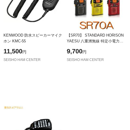
KENWOOD 防水スピーカーマイク
【SR70】 STANDARD HORISON
ホン KMC-55
YAESU 八重洲無線 特定小電力ト
ランシーバー/ 免許不要 特定小電
11,500
9,700
円
円
力 トランシーバー 八重洲 無線 省
電力 防水
SEISHO HAM CENTER
SEISHO HAM CENTER