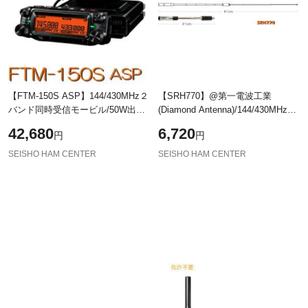
【FTM-150S ASP】144/430MHz２
【SRH770】@第一電波工業
バンド同時受信モービル/50W出
(Diamond Antenna)/144/430MHz高
力！※取り扱い免許：3ア
利得ハンディロッドアンテナ
42,680
6,720
円
円
マ//YAESU STANDARD FT-8800の
実質後継機/
SEISHO HAM CENTER
SEISHO HAM CENTER