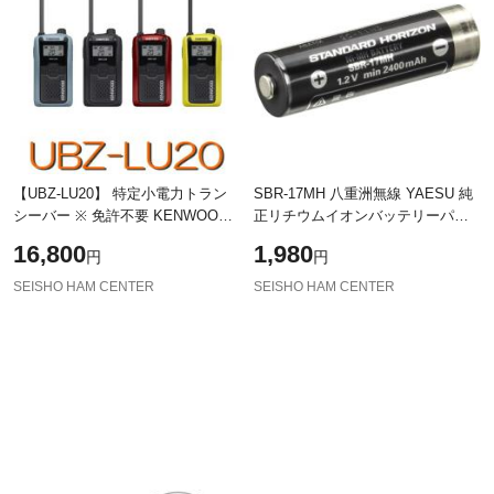
【UBZ-LU20】 特定小電力トラン
SBR-17MH 八重洲無線 YAESU 純
シーバー ※ 免許不要 KENWOOD
正リチウムイオンバッテリーパッ
ケンウッド 特定小電力 トランシー
ク SBR-15MH、FNB-135後継品
16,800
1,980
円
円
バー 特小無線 無線 機 無線機 受信
機 お
SEISHO HAM CENTER
SEISHO HAM CENTER