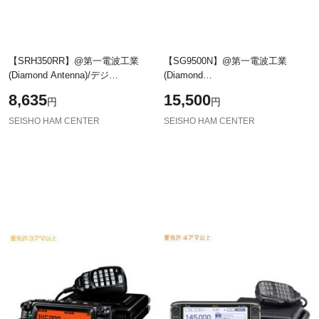
【SRH350RR】@第一電波工業
【SG9500N】@第一電波工業
(Diamond Antenna)/デジ
(Diamond
簡,DCR,351MHz高利得ハンディロ
Antenna)/144/430/1200MHz帯受信
8,635
15,500
円
円
ッドアンテナ
SEISHO HAM CENTER
SEISHO HAM CENTER