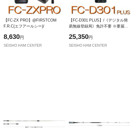
【FC-ZX PRO】@FIRSTCOM
【FC-D301 PLUS】/《デジタル簡
F.R.C(エフアールシー)/
易無線登録局》免許不要 ※要届
出/\82CH ・ 5w ハイパワーハンデ
8,630
25,350
円
円
ィー / F.R.C / トランシーバー 簡易
無線
SEISHO HAM CENTER
SEISHO HAM CENTER