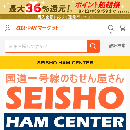
リセット
カテゴリ
カテゴリ
すべて
すべて
価格
価格
すべて
すべて
詳細検索
支払い方法
支払い方法
すべて
すべて
SEISHO HAM CENTER
その他の条件
その他の条件
送料無料
送料無料
タイムセール
タイムセール
Pontaパス特典対象すべて
Pontaパス特典対象すべて
ポイントUPセレクトのみ
ポイントUPセレクトのみ
サンキュー配送対象
サンキュー配送対象
レビューキャンペーン
レビューキャンペーン
キーワード
キーワード