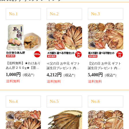
≪父の日 お中元 ギフト
【父の日 お中元 ギフト
あん肝２５０g★【普通
誕生日プレゼント 内祝
誕生日プレゼント 内祝
郵便またはヤマト運輸の
暑中見舞 御中元≫【送
暑中見舞 御中元】★沼
1,000円
4,212円
5,400円
（税込*）
（税込*）
（税込*）
ネコポスでの発送となり
料無料】★沼津直送メガ
津直送 超メガ盛り 一品
送料無料
送料無料
送料無料
ます（ご選択不可）】
盛り 一品一品選べる 6点
一品選べる 4点 干物セッ
干物セット 干物 1位
干物セット★金目
ト★金目鯛・北海
No.4
No.5
No.6
【父の日 お中元 ギフト
【父の日 お中元 ギフト
【父の日 お中元 ギフト
誕生日プレゼント 内祝
誕生日プレゼント 内祝
誕生日プレゼント 内祝
暑中見舞 御中元】≪風
暑中見舞 御中元】1尾約
暑中見舞 御中元】★沼
3,564円
6,372円
10,800円
（税込*）
（税込*）
（税込*）
呂敷 対応可≫当店人気
80g 脂のり抜群！★さん
津直送メガ盛り 一品一
送料無料
送料無料
送料無料
ナンバー1★沼津直送メ
ま醤油干し17尾★送料無
品選べる 5点 干物セット
ガ盛り 一品一品選べ
料(一部地域を除く
★金目鯛 北海道 産