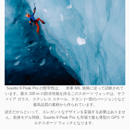
Suunto 9 Peak Pro の堅牢性は、 米軍 MIL 規格に従って試験されて
います。最大 100 m の防水性能を誇るこのスポーツ ウォッチは、サフ
ァイア ガラス、ステンレス スチール、チタン (一部のバージョン) など
最高品質の素材から作られています。
頑丈だからといって、エレガントなデザインを妥協する必要はありませ
ん。前身モデル同様、Suunto 9 Peak Pro も市場で最も薄型の GPS マ
ルチスポーツ ウォッチとなります。