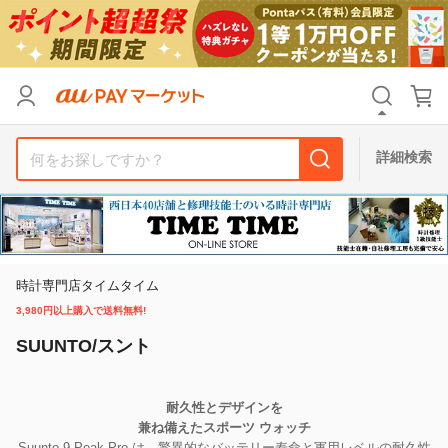
カテゴリ
すべて
価格
すべて
詳細検索
支払い方法
すべて
その他の条件
送料無料
タイムセール
時計専門店タイムタイム
3,980円以上購入で送料無料!
Pontaパス特典対象すべて
ポイントUPセレクトのみ
SUUNTO/スント
サンキュー配送対象
レビューキャンペーン
耐久性とデザインを
兼ね備えたスポーツ ウォッチ
キーワード
Suunto 9 Peak Pro は、驚異的なバッテリー寿命と軍用レベルの耐久性