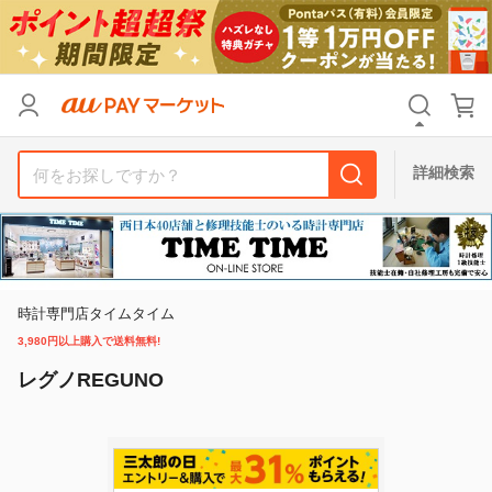
カテゴリ
すべて
価格
すべて
詳細検索
支払い方法
すべて
その他の条件
送料無料
タイムセール
時計専門店タイムタイム
3,980円以上購入で送料無料!
Pontaパス特典対象すべて
ポイントUPセレクトのみ
レグノREGUNO
サンキュー配送対象
レビューキャンペーン
キーワード