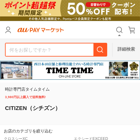
カテゴリ
すべて
価格
すべて
詳細検索
支払い方法
すべて
その他の条件
送料無料
タイムセール
時計専門店タイムタイム
3,980円以上購入で送料無料!
Pontaパス特典対象すべて
ポイントUPセレクトのみ
CITIZEN（シチズン）
サンキュー配送対象
レビューキャンペーン
お店のカテゴリを絞り込む
キーワード
クロスシーXC
エクシードEXCEED