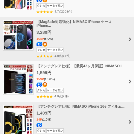
送
ポ
クレカ
ケータイ払い
料
イ
4.7点(208件)
無
ン
【MagSafe対応強化】NIMASO iPhone ケース
料
ト
iPhone...
増
3,280円
量
164P
(5.0%)
送
ポ
クレカ
ケータイ払い
料
イ
4.8点(17件)
無
ン
【アンチグレア仕様】【最長42ヶ月保証】NIMASO i...
料
ト
1,599円
増
159P
(10.0%)
量
送
ポ
クレカ
ケータイ払い
料
イ
4.9点(9件)
無
ン
【アンチグレア仕様】NIMASO iPhone 16e フィルム...
料
ト
1,499円
増
14P
(1.0%)
量
送
クレカ
ケータイ払い