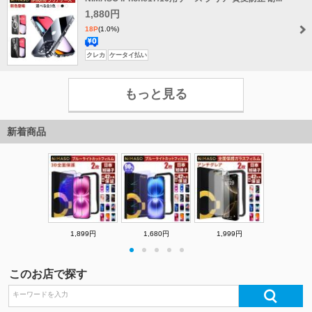
料
1,880円
18P
(1.0%)
送
クレカ
ケータイ払い
料
無
もっと見る
料
新着商品
1,899円
1,680円
1,999円
・
・
・
・
・
このお店で探す