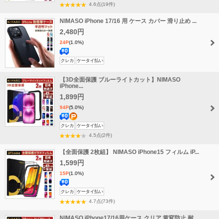
料
4.6点(19件)
無
NIMASO iPhone 17/16 用 ケース カバー 滑り止め ...
料
2,480円
24P
(1.0%)
送
クレカ
ケータイ払い
料
【3D全面保護 ブルーライトカット】NIMASO
無
iPhone...
料
1,899円
94P
(5.0%)
送
ポ
クレカ
ケータイ払い
料
イ
4.5点(2件)
無
ン
【全面保護 2枚組】 NIMASO iPhone15 フィルム iP...
料
ト
1,599円
増
15P
(1.0%)
量
送
クレカ
ケータイ払い
料
4.7点(73件)
無
NIMASO iPhone17/16用ケース クリア 黄変防止 耐...