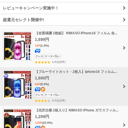
レビューキャンペーン実施中！
超還元セレクト開催中!
【全面保護 2枚組】 NIMASO iPhone16 フィルム 全...
1,699円
16P
(1.0%)
送
クレカ
ケータイ払い
料
4.8点(6件)
無
【ブルーライトカット・2枚入】iphone16 フィルム...
料
1,680円
84P
(5.0%)
送
ポ
クレカ
ケータイ払い
料
イ
4.0点(3件)
無
ン
【光沢仕様 2枚入り】NIMASO iPhone ガラスフィル...
料
ト
1,299円
増
129P
(10.0%)
量