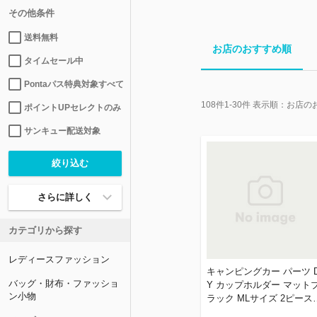
その他条件
送料無料
お店のおすすめ順
タイムセール中
Pontaパス特典対象すべて
108
件
1-30
件 表示順：
お店の
ポイントUPセレクトのみ
サンキュー配送対象
さらに詳しく
カテゴリから探す
レディースファッション
キャンピングカー パーツ D
バッグ・財布・ファッショ
Y カップホルダー マット
ン小物
ラック MLサイズ 2ピース
ット ステンレス CK-GM22