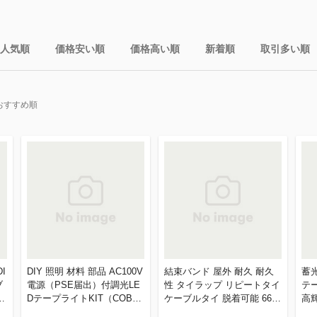
人気順
価格安い順
価格高い順
新着順
取引多い順
おすすめ順
I
DIY 照明 材料 部品 AC100V
結束バンド 屋外 耐久 耐久
蓄
ブ
電源（PSE届出）付調光LE
性 タイラップ リピートタイ
テ
セ
DテープライトKIT（COB）
ケーブルタイ 脱着可能 66ナ
高
1m AWD-COB100
イロン 結束バンド 【幅10m
つ！