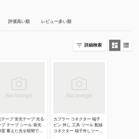
評価高い順
レビュー多い順
詳細検索
光テープ 蛍光テープ 光る
カプラー コネクター 端子
ープ テープ シール 発光
ピン 外し 工具 ツール 配線
輝度 蓄えた光を暗闇で放
コネクター 端子外しツール
 蓄光ラインテープ 幅10
30種セット CZ-CRT | 抜具