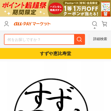
カテゴリ
すべて
価格
すべて
詳細検索
支払い方法
すべて
すずや恵比寿堂
その他の条件
送料無料
タイムセール
Pontaパス特典対象すべて
ポイントUPセレクトのみ
サンキュー配送対象
レビューキャンペーン
キーワード