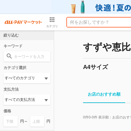
カテゴリ
絞り込む
すずや恵比
キーワード
A4サイズ
カテゴリ選択
支払方法
お店のおすすめ順
価格
0
件
0-0
件 表示順：
お店のおす
円～
円