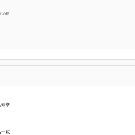
すめ順
比寿堂
品一覧