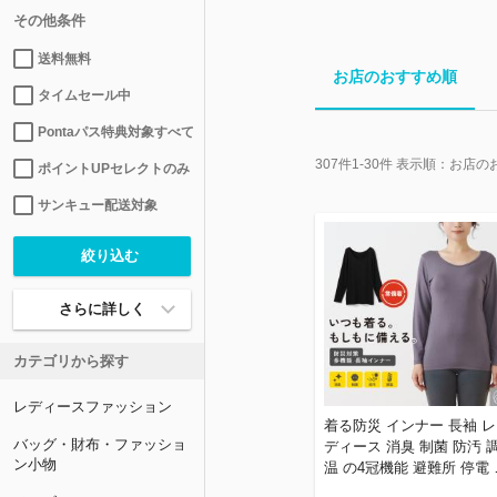
その他条件
送料無料
お店のおすすめ順
タイムセール中
Pontaパス特典対象すべて
307
件
1-30
件 表示順：
お店の
ポイントUPセレクトのみ
サンキュー配送対象
さらに詳しく
カテゴリから探す
レディースファッション
着る防災 インナー 長袖 レ
バッグ・財布・ファッショ
ディース 消臭 制菌 防汚 
ン小物
温 の4冠機能 避難所 停電 
策 下着 災害用 非常用 備