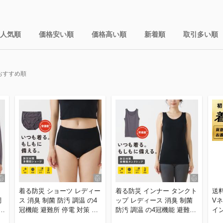
人気順
価格安い順
価格高い順
新着順
取引多い順
おすすめ順
着る防災 ショーツ レディー
着る防災 インナー タンクト
送
調
ス 消臭 制菌 防汚 調温 の4
ップ レディース 消臭 制菌
Vネ
対
冠機能 避難所 停電 対策 下
防汚 調温 の4冠機能 避難所
イン
蓄
着 災害用 非常用 備蓄 日常
停電 対策 下着 災害用 非常
下着