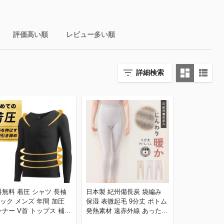
評価高い順
レビュー多い順
詳細検索
料無料 着圧 シャツ 長袖
日本製 紀州備長炭 袋編み
ック メンズ 年間 加圧
保湿 表微起毛 9分丈 ボトム
ナー V首 トップス 補整
発熱素材 遠赤外線 あったか
 姿勢 引き締め 補正 筋
暖か インナー 秋冬 レディ