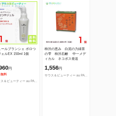
ュールブランシェ ポロつ
柿渋の恵み 白泥の力緑茶
やジェルEX 150ml 1個
の雫 柿渋石鹸 中一メデ
ィカル ネコポス発送
960
1,556
円
円
料無料
サウス＆ビューティー au PAY マーケット店
サウス＆ビューティー au PAY マーケット店