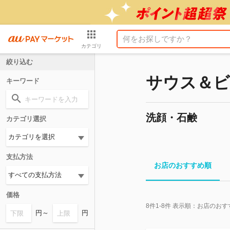
カテゴリ
絞り込む
サウス＆ビュ
キーワード
洗顔・石鹸
カテゴリ選択
支払方法
お店のおすすめ順
価格
8
件
1-8
件 表示順：
お店のおす
円～
円