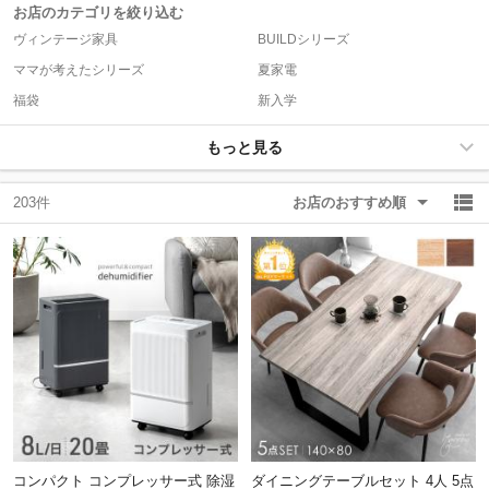
お店のカテゴリを絞り込む
ヴィンテージ家具
BUILDシリーズ
除外ワード
除外ワード
ママが考えたシリーズ
夏家電
福袋
新入学
もっと見る
203件
お店のおすすめ順
コンパクト コンプレッサー式 除湿
ダイニングテーブルセット 4人 5点