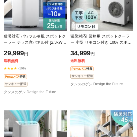
猛暑対応 パワフル冷風 スポットク
猛暑対応! 業務用 スポットクーラ
ーラー テラス窓パネル付 [2.3kW・
ー 小型 リモコン付き 100v スポッ
25L/日] スポットエアコン ノンドレ
トエアコン ポータブルクーラー ポ
29,999
34,999
円
円
ン 家庭用 冷風機 クーラー ポー
ータブルエアコン 移動式エアコン
送料無料
送料無料
★★★★
(109)
Pontaパス
特典
サンキュー配送
Pontaパス
特典
タンスのゲン Design the Future
サンキュー配送
タンスのゲン Design the Future