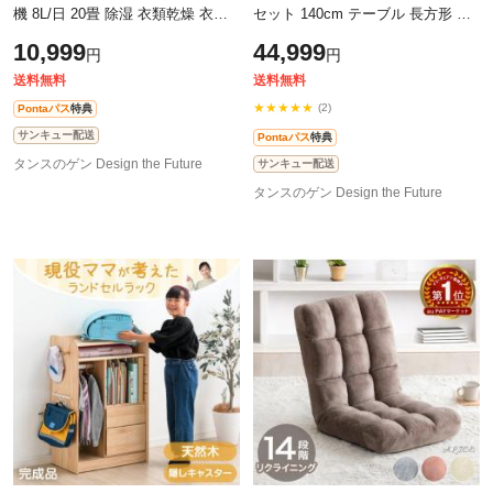
機 8L/日 20畳 除湿 衣類乾燥 衣類
セット 140cm テーブル 長方形 ダ
乾燥付き 小型 コンプレッサータン
イニングセット 4人掛け ダイニン
10,999
44,999
円
円
ク 1.7L 除湿器 除湿乾燥機 衣類乾
グテーブル ダイニングチェア セッ
ト
送料無料
送料無料
★★★★★
(2)
Pontaパス
特典
サンキュー配送
Pontaパス
特典
タンスのゲン Design the Future
サンキュー配送
タンスのゲン Design the Future