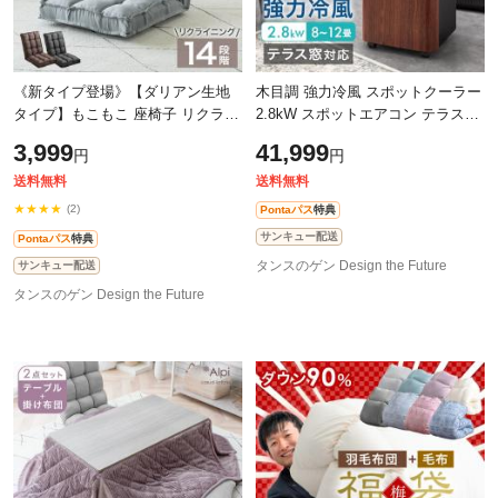
《新タイプ登場》【ダリアン生地
木目調 強力冷風 スポットクーラー
タイプ】もこもこ 座椅子 リクライ
2.8kW スポットエアコン テラス窓
ニング 14段階 リクライニング座椅
パネル付 工事不要 12畳 窓パネル4
3,999
41,999
円
円
子 リクライニングチェア リラック
枚 ノンドレン 移動式 家庭用 冷風
ス
送料無料
送料無料
★★★★
(2)
Pontaパス
特典
サンキュー配送
Pontaパス
特典
タンスのゲン Design the Future
サンキュー配送
タンスのゲン Design the Future