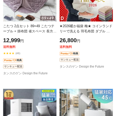
こたつ 2点セット 89×49 こたつテ
★2026暖か福袋 梅★ コインランド
ーブル + 掛布団 省スペース 長方形
リーで洗える 羽毛布団 ダブル 日
コタツ こたつセット テーブル 炬
本製 ホワイトダックダウン90％ 暖
12,999
26,800
円
円
燵 火燵 掛け布団 コンパクト 一
か立体キルト 350dp以上 国産 掛け
送料無料
送料無料
★★★★
(46)
Pontaパス
特典
サンキュー配送
Pontaパス
特典
タンスのゲン Design the Future
サンキュー配送
タンスのゲン Design the Future