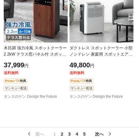
木目調 強力冷風 スポットクーラー
ダクトレス スポットクーラー 小型
2.2kW テラス窓パネル付 スポット
ノンドレン 家庭用 スポットエアコ
エアコン 工事不要 10畳 窓パネル4
ン ポータブルクーラー ポータブル
37,999
49,800
円
円
枚 ノンドレン 移動式 家庭用 冷風
エアコン 移動式エアコン 移動式
送料無料
送料無料
Pontaパス
特典
Pontaパス
特典
サンキュー配送
サンキュー配送
タンスのゲン Design the Future
タンスのゲン Design the Future
前へ
1
2
3
4
5
次へ