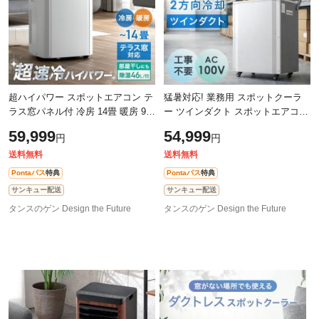
超ハイパワー スポットエアコン テ
猛暑対応! 業務用 スポットクーラ
ラス窓パネル付 冷房 14畳 暖房 9畳
ー ツインダクト スポットエアコン
除湿 3.5kW ノンドレン 家庭用 冷
リモコン付き 100v ポータブルクー
59,999
54,999
円
円
暖房 冷風機 スポットエアコン ク
ラー ポータブルエアコン 移動式エ
送料無料
送料無料
Pontaパス
特典
Pontaパス
特典
サンキュー配送
サンキュー配送
タンスのゲン Design the Future
タンスのゲン Design the Future