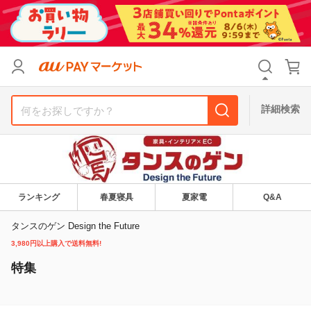
リセット
カテゴリ
カテゴリ
すべて
すべて
価格
価格
すべて
すべて
詳細検索
支払い方法
支払い方法
すべて
すべて
その他の条件
その他の条件
送料無料
送料無料
タイムセール
タイムセール
ランキング
春夏寝具
夏家電
Q&A
Pontaパス特典対象すべて
Pontaパス特典対象すべて
ポイントUPセレクトのみ
ポイントUPセレクトのみ
タンスのゲン Design the Future
3,980円以上購入で送料無料!
サンキュー配送対象
サンキュー配送対象
レビューキャンペーン
レビューキャンペーン
特集
キーワード
キーワード