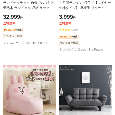
ランドセルラック 自分でお片付け
＼月間ランキング1位／【マイヤー
天然木 ランドセル 収納 ラック 引
生地タイプ】 座椅子 リクライニン
き出し 棚 お片付け シェルフ キャ
グ ふわもこUP 14段ギア 低反発 リ
32,999
3,999
円
円
スター プレゼント 入学祝い リビ
クライニングチェアー フロア チェ
送料無料
送料無料
★★★★
(129)
Pontaパス
特典
サンキュー配送
Pontaパス
特典
タンスのゲン Design the Future
サンキュー配送
タンスのゲン Design the Future