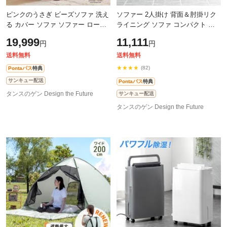
ピンクのうさぎ ビーズソファ 洗え
ソファー 2人掛け 背面＆肘掛リク
る カバー ソファ ソファー ローソ
ライニング ソファ コンパクト リ
ファ フロアソファ リビングソファ
クライニング ローソファ リクライ
19,999
11,111
円
円
パーソナルソファ ビーズソファー
ニングソファー 二人掛け ローソフ
ァ
送料無料
送料無料
★★★★
(82)
Pontaパス
特典
サンキュー配送
Pontaパス
特典
タンスのゲン Design the Future
サンキュー配送
タンスのゲン Design the Future