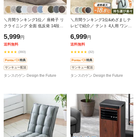
＼月間ランキング1位／ 座椅子 リ
＼月間ランキング1位&めざましテ
クライニング 全面 低反発 14段ギ
レビで紹介／ テント 4人用 ワンタ
ア ファブリック チェア リクライ
ッチ 超ワイド250cm ポップアップ
5,999
6,999
円
円
ニング座椅子 ダリアン生地 おしゃ
テント 3～5人用 ファミリー サン
れ
シェ
送料無料
送料無料
★★★★
★★★★★
(393)
(32)
Pontaパス
特典
Pontaパス
特典
サンキュー配送
サンキュー配送
タンスのゲン Design the Future
タンスのゲン Design the Future