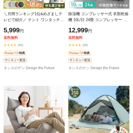
＼月間ランキング1位&めざましテ
除湿機 コンプレッサー式 衣類乾燥
レビで紹介／ テント ワンタッチ 2
機 10L/日 24畳 コンプレッサー コ
人用 200cm ワンタッチテント サ
ンパクト オンオフタイマー 衣類乾
5,999
12,999
円
円
ンシェード ポップアップテント フ
燥付き 除湿器 タンク 3L 衣類乾燥
ァミ
送料無料
送料無料
★★★★
★★★★
(30)
(28)
Pontaパス
特典
Pontaパス
特典
サンキュー配送
サンキュー配送
タンスのゲン Design the Future
タンスのゲン Design the Future