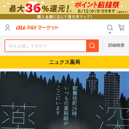
カテゴリ
すべて
価格
すべて
詳細検索
支払い方法
すべて
ニュクス薬局
その他の条件
送料無料
タイムセール
Pontaパス特典対象すべて
ポイントUPセレクトのみ
サンキュー配送対象
レビューキャンペーン
キーワード